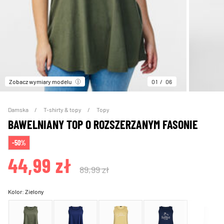
Zobacz wymiary modelu
01
06
Damska
T-shirty & topy
Topy
BAWELNIANY TOP O ROZSZERZANYM FASONIE
-50%
44,99 zł
89,99 zł
Kolor:
Zielony