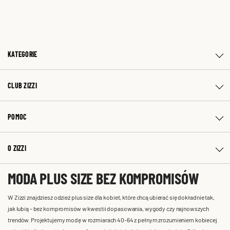
KATEGORIE
CLUB ZIZZI
POMOC
O ZIZZI
MODA PLUS SIZE BEZ KOMPROMISÓW
W Zizzi znajdziesz odzież plus size dla kobiet, które chcą ubierać się dokładnie tak,
jak lubią – bez kompromisów w kwestii dopasowania, wygody czy najnowszych
trendów. Projektujemy modę w rozmiarach 40-64 z pełnym zrozumieniem kobiecej