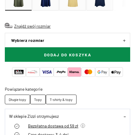
Znajdź swój rozmiar
Wybierz rozmiar
DODAJ DO KOSZYKA
Powiązane kategorie
Długie topy
Topy
T-shirty & topy
W sklepie Zizzi otrzymujesz
Bezpłatna dostawa od 59 zł
Czas dostawy: 3–4 dni