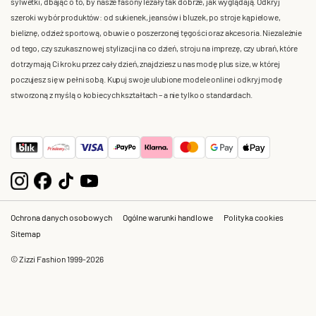
sylwetki, dbając o to, by nasze fasony leżały tak dobrze, jak wyglądają. Odkryj
szeroki wybór produktów: od sukienek, jeansów i bluzek, po stroje kąpielowe,
bieliznę, odzież sportową, obuwie o poszerzonej tęgości oraz akcesoria. Niezależnie
od tego, czy szukasz nowej stylizacji na co dzień, stroju na imprezę, czy ubrań, które
dotrzymają Ci kroku przez cały dzień, znajdziesz u nas modę plus size, w której
poczujesz się w pełni sobą. Kupuj swoje ulubione modele online i odkryj modę
stworzoną z myślą o kobiecych kształtach – a nie tylko o standardach.
Ochrona danych osobowych
Ogólne warunki handlowe
Polityka cookies
Sitemap
© Zizzi Fashion 1999-2026