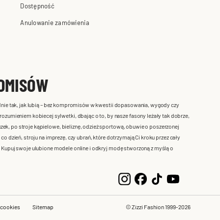
Dostępność
Anulowanie zamówienia
ROMISÓW
kładnie tak, jak lubią – bez kompromisów w kwestii dopasowania, wygody czy
umieniem kobiecej sylwetki, dbając o to, by nasze fasony leżały tak dobrze,
zek, po stroje kąpielowe, bieliznę, odzież sportową, obuwie o poszerzonej
 co dzień, stroju na imprezę, czy ubrań, które dotrzymają Ci kroku przez cały
bą. Kupuj swoje ulubione modele online i odkryj modę stworzoną z myślą o
 cookies
Sitemap
© Zizzi Fashion 1999-2026