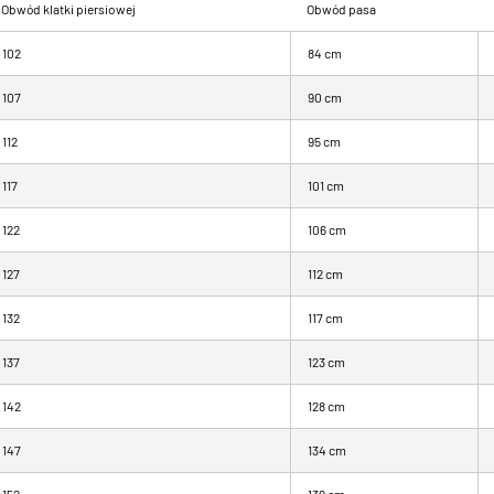
Obwód klatki piersiowej
Obwód pasa
102
84 cm
107
90 cm
112
95 cm
117
101 cm
122
106 cm
127
112 cm
132
117 cm
137
123 cm
142
128 cm
147
134 cm