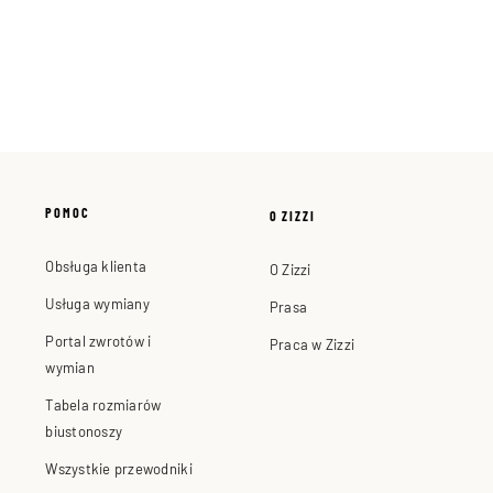
POMOC
O ZIZZI
Obsługa klienta
O Zizzi
Usługa wymiany
Prasa
Portal zwrotów i
Praca w Zizzi
wymian
Tabela rozmiarów
biustonoszy
Wszystkie przewodniki