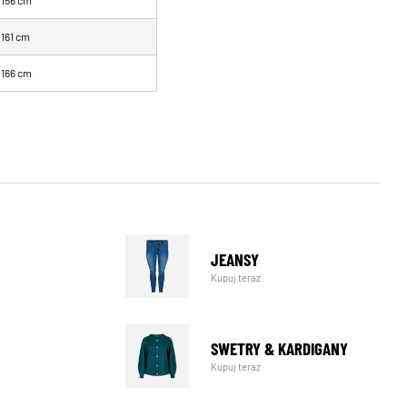
156 cm
161 cm
166 cm
JEANSY
Kupuj teraz
SWETRY & KARDIGANY
Kupuj teraz