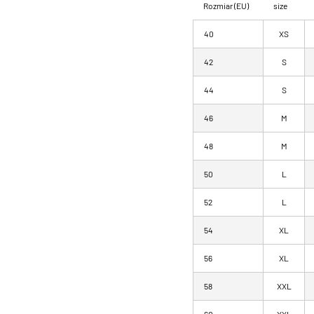
Rozmiar (EU)
size
40
XS
42
S
44
S
46
M
48
M
50
L
52
L
54
XL
56
XL
58
XXL