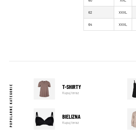
60
XXL
62
XXXL
64
XXXL
T-SHIRTY
POPULARNE KATEGORIE
Kupuj teraz
BIELIZNA
Kupuj teraz