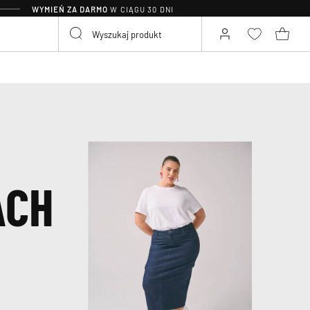
WYMIEŃ ZA DARMO
W CIĄGU 30 DNI
ACH