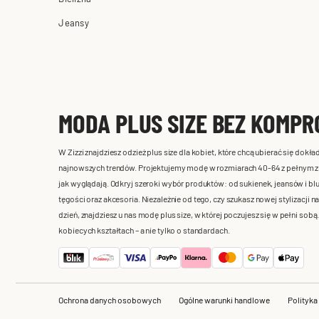
Jeansy
MODA PLUS SIZE BEZ KOMP
W Zizzi znajdziesz odzież plus size dla kobiet, które chcą ubierać się do
najnowszych trendów. Projektujemy modę w rozmiarach 40-64 z pełnym zroz
jak wyglądają. Odkryj szeroki wybór produktów: od sukienek, jeansów i blu
tęgości oraz akcesoria. Niezależnie od tego, czy szukasz nowej stylizacji na
dzień, znajdziesz u nas modę plus size, w której poczujesz się w pełni so
kobiecych kształtach – a nie tylko o standardach.
Ochrona danych osobowych
Ogólne warunki handlowe
Polityka