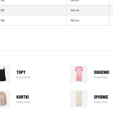
152
139 cm
157
145 cm
162
150 cm
TOPY
SUKIENKI
Kupuj teraz
Kupuj teraz
KURTKI
SPODNIE
Kupuj teraz
Kupuj teraz