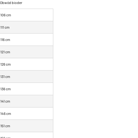
Obwód bioder
106 cm
111 cm
116 cm
121 cm
126 cm
131 cm
136 cm
141 cm
146 cm
151 cm