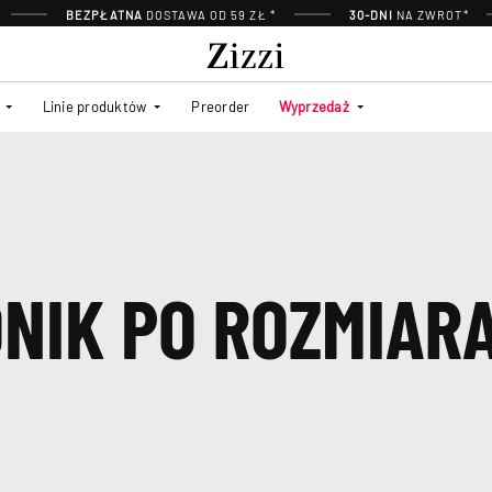
BEZPŁATNA
DOSTAWA OD 59 ZŁ *
30-DNI
NA ZWROT*
Linie produktów
Preorder
Wyprzedaż
NIK PO ROZMIAR