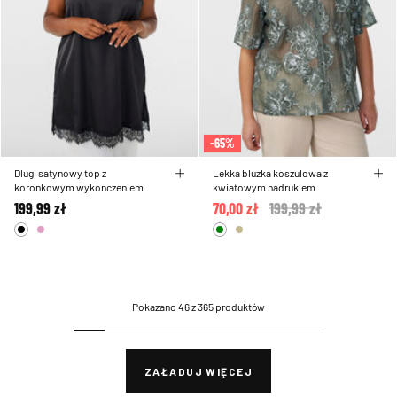
-65%
Dlugi satynowy top z
Lekka bluzka koszulowa z
koronkowym wykonczeniem
kwiatowym nadrukiem
199,99 zł
70,00 zł
Price reduced from
199,99 zł
to
Pokazano 46 z 365 produktów
ZAŁADUJ WIĘCEJ