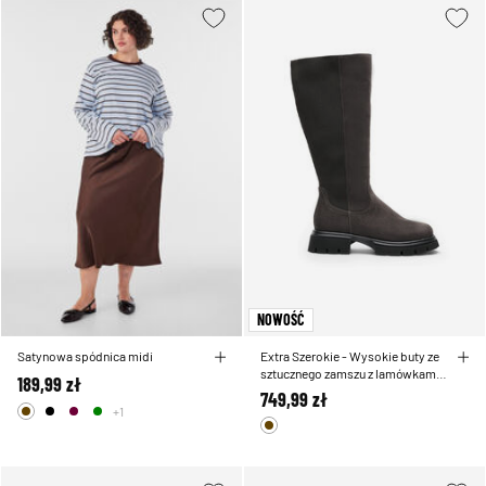
NOWOŚĆ
Satynowa spódnica midi
Extra Szerokie - Wysokie buty ze
sztucznego zamszu z lamówkami z
189,99 zł
rypsowej dzianiny
749,99 zł
+1