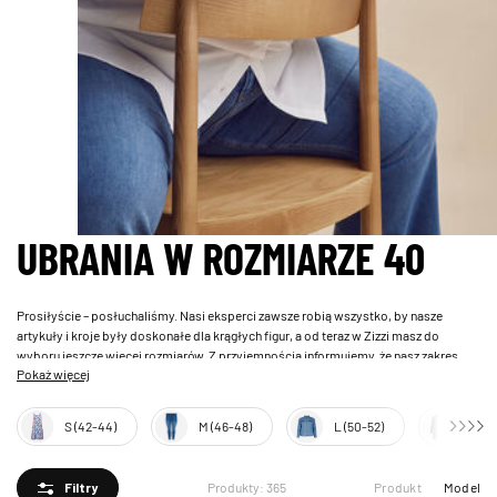
UBRANIA W ROZMIARZE 40
Prosiłyście – posłuchaliśmy. Nasi eksperci zawsze robią wszystko, by nasze
artykuły i kroje były doskonałe dla krągłych figur, a od teraz w Zizzi masz do
wyboru jeszcze więcej rozmiarów. Z przyjemnością informujemy, że nasz zakres
Pokaż więcej
rozmiarów zaczyna się teraz od 40.
S (42-44)
M (46-48)
L (50-52)
XL (5
Produkt
Model
Produkty: 365
Filtry