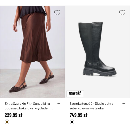
NOWOŚĆ
Extra Szerokie Fit - Sandalki na
Szeroka tęgość - Dlugie buty z
obcasie z kokardka i wygladem
zeberkowymi wstawkami
lakierowanym
229,99 zł
749,99 zł