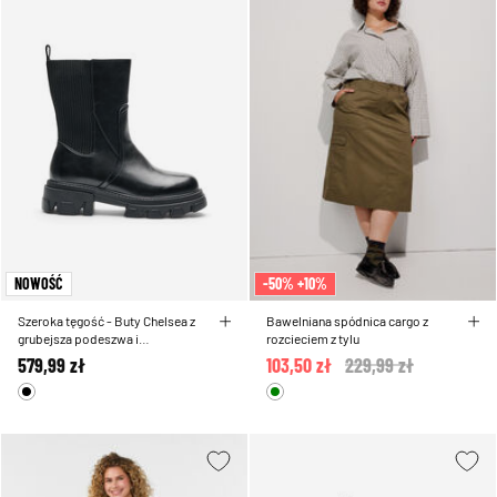
NOWOŚĆ
-50% +10%
Szeroka tęgość - Buty Chelsea z
Bawelniana spódnica cargo z
grubejsza podeszwa i
rozcieciem z tylu
prazkowanymi panelami
579,99 zł
103,50 zł
Price reduced from
229,99 zł
to