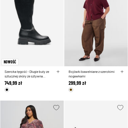
NOWOŚĆ
Szeroka tęgość - Dlugie buty ze
Bojówki bawelniane z szerokimi
sztucznej skóry ze sztywna
nogawkami
podeszwa
749,99 zł
299,99 zł