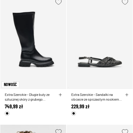
NOWOŚĆ
Extra Szerokie - Dlugie buty ze
Extra Szerokie - Sandalki na
sztucznej skóry z grubego
obcasie ze spiczastym noskiem i
podeszwa
kokardka
749,99 zł
229,99 zł