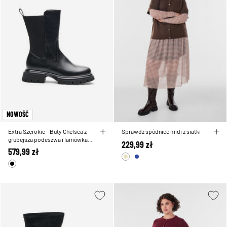
NOWOŚĆ
Extra Szerokie - Buty Chelsea z
Sprawdz spódnice midi z siatki
grubejsza podeszwa i lamówkami
229,99 zł
z ryflowanej gumy
579,99 zł