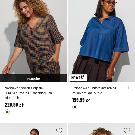
NOWOŚĆ
order
Pre
dostawa środek sierpnia
Dzinsowa bluzka z kieszenia i
Bluzka z kratka i kieszeniami na
rekawami do lokcia
piersiach
199,99 zł
229,99 zł