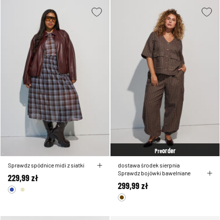
order
Pre
Sprawdz spódnice midi z siatki
dostawa środek sierpnia
Sprawdz bojówki bawelniane
229,99 zł
299,99 zł