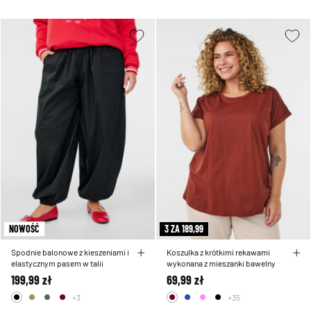
NOWOŚĆ
3 ZA 189,99
Spodnie balonowe z kieszeniami i
Koszulka z krótkimi rekawami
elastycznym pasem w talii
wykonana z mieszanki bawelny
199,99 zł
69,99 zł
+3
+35