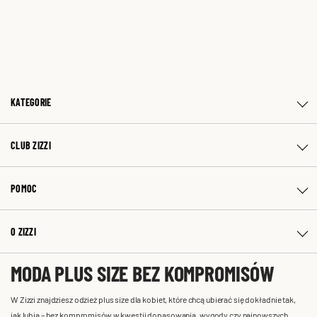
KATEGORIE
CLUB ZIZZI
POMOC
O ZIZZI
MODA PLUS SIZE BEZ KOMPROMISÓW
W Zizzi znajdziesz odzież plus size dla kobiet, które chcą ubierać się dokładnie tak,
jak lubią – bez kompromisów w kwestii dopasowania, wygody czy najnowszych