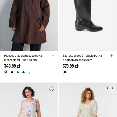
Plaszcz przeciwdeszczowy z
Szeroka tęgość - Dlugie buty z
kieszeniami i kapturkiem
odpinanym cholewem
349,99 zł
579,99 zł
+3