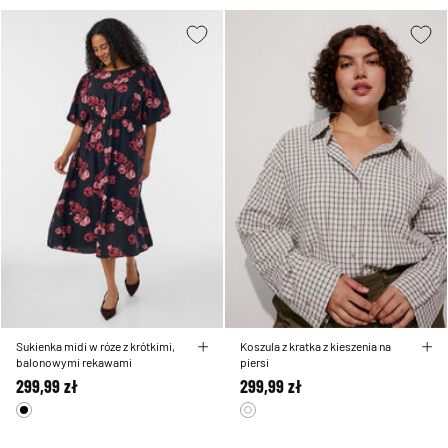
Sukienka midi w róze z krótkimi,
Koszula z kratka z kieszenia na
balonowymi rekawami
piersi
299,99 zł
299,99 zł