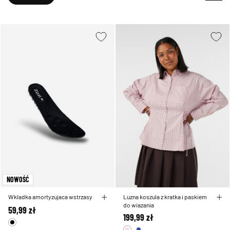
NOWOŚĆ
Wkladka amortyzujaca wstrzasy
Luzna koszula z kratka i paskiem
do wiazania
59,99 zł
199,99 zł