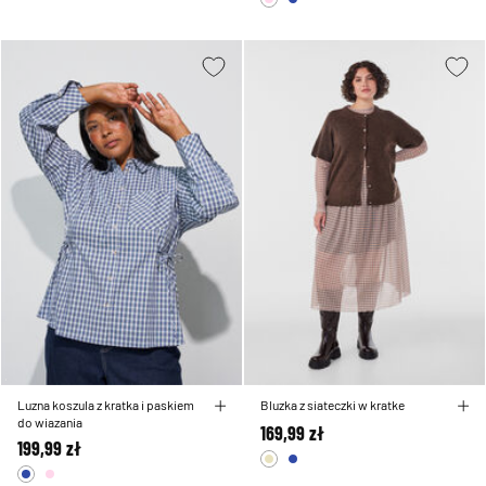
Luzna koszula z kratka i paskiem
Bluzka z siateczki w kratke
do wiazania
169,99 zł
199,99 zł