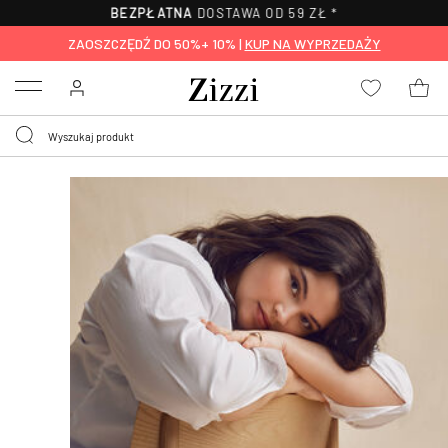
30-DNI
NA ZWROT*
ZAOSZCZĘDŹ DO 50%+ 10% |
KUP NA WYPRZEDAŻY
Menu