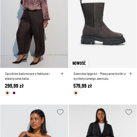
NOWOŚĆ
Spodnie balonowe z faktura i
Szeroka tęgość - Masywne botki z
elastyczna talia
syntetycznego zamszu
299,99 zł
579,99 zł