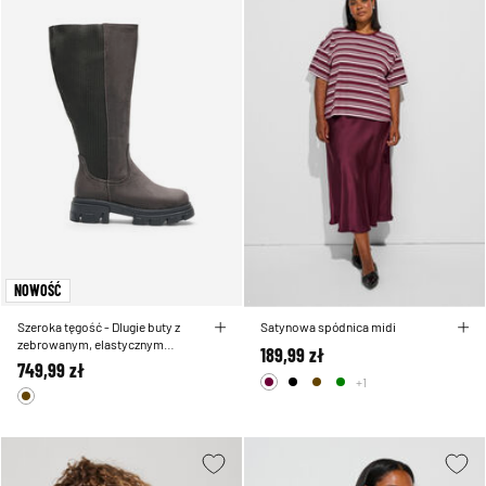
NOWOŚĆ
Szeroka tęgość - Dlugie buty z
Satynowa spódnica midi
zebrowanym, elastycznym
189,99 zł
cholewem i grube podeszwa
749,99 zł
+1