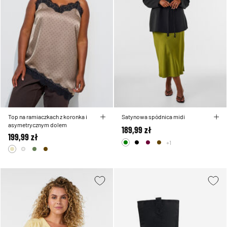
Top na ramiaczkach z koronka i
Satynowa spódnica midi
asymetrycznym dolem
189,99 zł
199,99 zł
+1