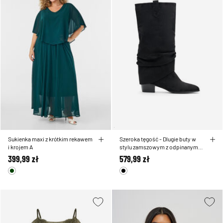
Sukienka maxi z krótkim rekawem
Szeroka tęgość - Dlugie buty w
i krojem A
stylu zamszowym z odpinanym
cholewem
399,99 zł
579,99 zł