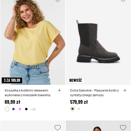
3 ZA 189,99
NOWOŚĆ
Koszulka z krótkimi rekawami
Extra Szerokie - Masywne botki z
wykonana z mieszanki bawelny
syntetycznego zamszu
69,99 zł
579,99 zł
+35