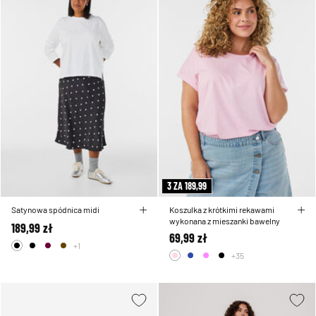
3 ZA 189,99
Satynowa spódnica midi
Koszulka z krótkimi rekawami
wykonana z mieszanki bawelny
189,99 zł
69,99 zł
+1
+35