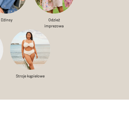
Dżinsy
Odzież
imprezowa
Stroje kąpielowe