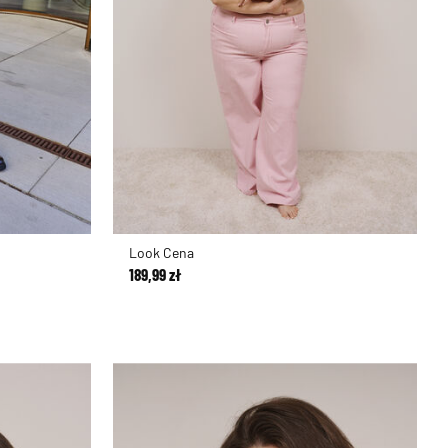
Look Cena
189,99 zł