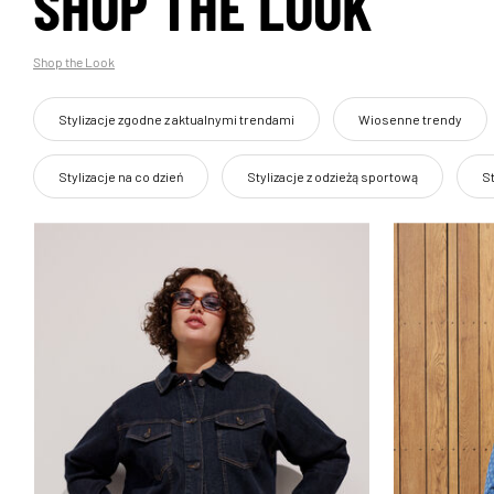
SHOP THE LOOK
Shop the Look
Stylizacje zgodne z aktualnymi trendami
Wiosenne trendy
Stylizacje na co dzień
Stylizacje z odzieżą sportową
St