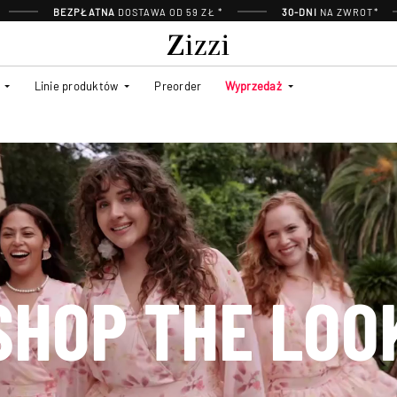
BEZPŁATNA
DOSTAWA OD 59 ZŁ *
30-DNI
NA ZWROT*
Linie produktów
Preorder
Wyprzedaż
SHOP THE LOO