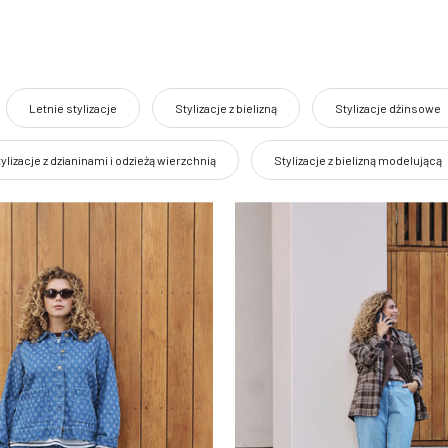
Letnie stylizacje
Stylizacje z bielizną
Stylizacje dżinsowe
ylizacje z dzianinami i odzieżą wierzchnią
Stylizacje z bielizną modelującą