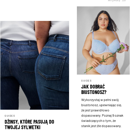
GUIDES
JAK DOBRAĆ
BIUSTONOSZ?
Wykorzystaj w pełni swój
biustonosz, upewniając się,
że jest prawidłowo
dopasowany. Poznaj 9 oznak
GUIDES
świadczących o tym, że
DŻINSY, KTÓRE PASUJĄ DO
stanik jest źle dopasowany.
TWOJEJ SYLWETKI