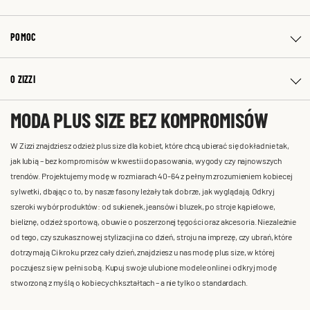
POMOC
O ZIZZI
MODA PLUS SIZE BEZ KOMPROMISÓW
W Zizzi znajdziesz odzież plus size dla kobiet, które chcą ubierać się dokładnie tak,
jak lubią – bez kompromisów w kwestii dopasowania, wygody czy najnowszych
trendów. Projektujemy modę w rozmiarach 40-64 z pełnym zrozumieniem kobiecej
sylwetki, dbając o to, by nasze fasony leżały tak dobrze, jak wyglądają. Odkryj
szeroki wybór produktów: od sukienek, jeansów i bluzek, po stroje kąpielowe,
bieliznę, odzież sportową, obuwie o poszerzonej tęgości oraz akcesoria. Niezależnie
od tego, czy szukasz nowej stylizacji na co dzień, stroju na imprezę, czy ubrań, które
dotrzymają Ci kroku przez cały dzień, znajdziesz u nas modę plus size, w której
poczujesz się w pełni sobą. Kupuj swoje ulubione modele online i odkryj modę
stworzoną z myślą o kobiecych kształtach – a nie tylko o standardach.