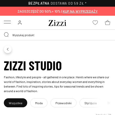
BEZPŁATNA
DOSTAWA OD 59 ZŁ *
ZAOSZCZĘDŹ DO 50%+ 10% |
KUP NA WYPRZEDAŻY
Menu
ZIZZI STUDIO
Fashion, lifestyle and people - all gathered in one place. Here’s where we share our
world of fashion, inspiration, stories about everyday women and everything in
between. Find lots of inspiring stories, tips for seasonal trends and be shown
around a world of fashion.
Wszystkie
Moda
Przewodniki
Styl życia
Eve
Artykuły: 28