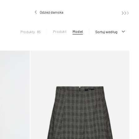
Odzież damska
Produkt
Model
Produkty: 85
Sortuj według