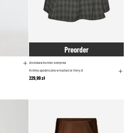
Pre
order
dostawa koniec sierpnia
Krótka spódniczka w ksztalcie litery A
229,99 zł