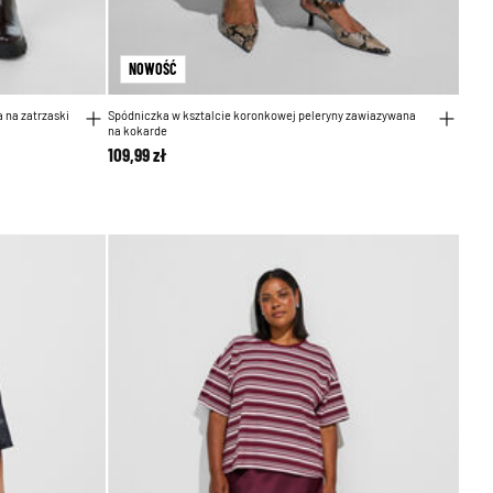
NOWOŚĆ
 na zatrzaski
Spódniczka w ksztalcie koronkowej peleryny zawiazywana
na kokarde
109,99 zł