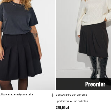
Pre
order
plisowana z elastyczna talia
dostawa środek sierpnia
Spódniczka A-line do kolan
229,99 zł