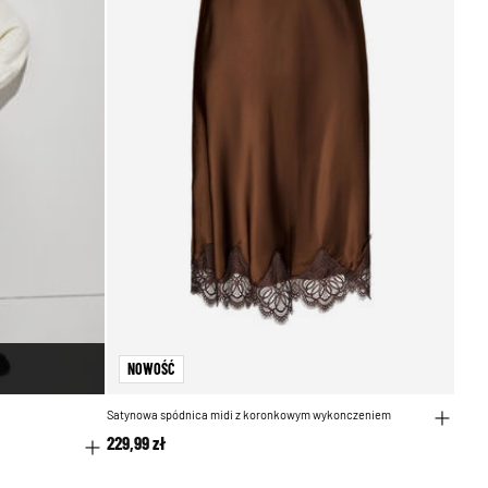
NOWOŚĆ
Satynowa spódnica midi z koronkowym wykonczeniem
229,99 zł