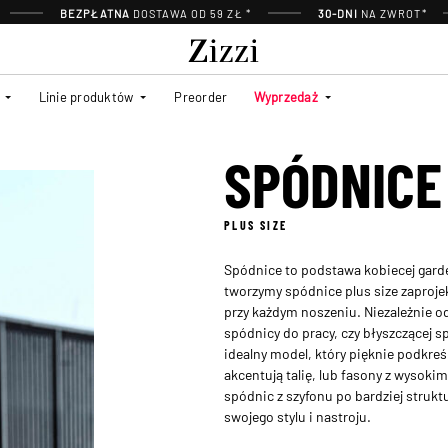
BEZPŁATNA
DOSTAWA OD 59 ZŁ *
30-DNI
NA ZWROT*
Linie produktów
Preorder
Wyprzedaż
SPÓDNICE
PLUS SIZE
Spódnice to podstawa kobiecej garder
tworzymy spódnice plus size zaproje
przy każdym noszeniu. Niezależnie o
spódnicy do pracy, czy błyszczącej s
idealny model, który pięknie podkreśl
akcentują talię, lub fasony z wysok
spódnic z szyfonu po bardziej strukt
swojego stylu i nastroju.