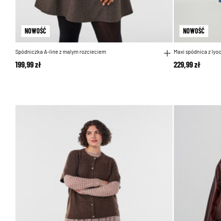
NOWOŚĆ
NOWOŚĆ
Spódniczka A-line z malym rozcieciem
Maxi spódnica z lyo
199,99 zł
229,99 zł