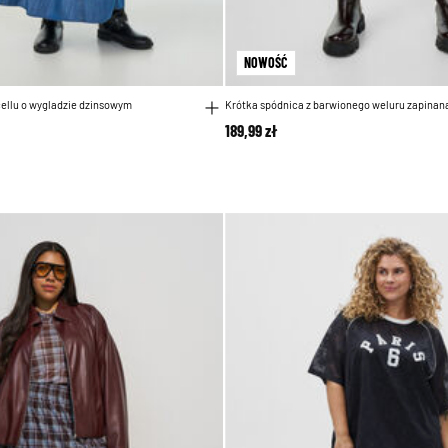
NOWOŚĆ
cellu o wygladzie dzinsowym
Krótka spódnica z barwionego weluru zapinana
189,99 zł