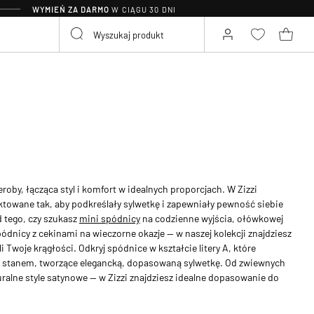
WYMIEŃ ZA DARMO
W CIĄGU 30 DNI
oby, łącząca styl i komfort w idealnych proporcjach. W Zizzi
ktowane tak, aby podkreślały sylwetkę i zapewniały pewność siebie
d tego, czy szukasz
mini spódnicy
na codzienne wyjścia, ołówkowej
pódnicy z cekinami na wieczorne okazje — w naszej kolekcji znajdziesz
i Twoje krągłości. Odkryj spódnice w kształcie litery A, które
im stanem, tworzące elegancką, dopasowaną sylwetkę. Od zwiewnych
uralne style satynowe — w Zizzi znajdziesz idealne dopasowanie do