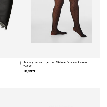
Rajstopy push-up o gestosci 25 denierów w kropkowanym
wzorze
119,99 zł