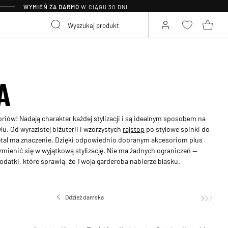
WYMIEŃ ZA DARMO
W CIĄGU 30 DNI
A
iów! Nadają charakter każdej stylizacji i są idealnym sposobem na
u. Od wyrazistej biżuterii i wzorzystych
rajstop
po stylowe spinki do
detal ma znaczenie. Dzięki odpowiednio dobranym akcesoriom plus
zmienić się w wyjątkową stylizację. Nie ma żadnych ograniczeń —
dodatki, które sprawią, że Twoja garderoba nabierze blasku.
Odzież damska