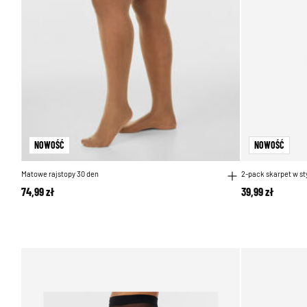
NOWOŚĆ
NOWOŚĆ
Matowe rajstopy 30 den
2-pack skarpet w st
74,99 zł
39,99 zł