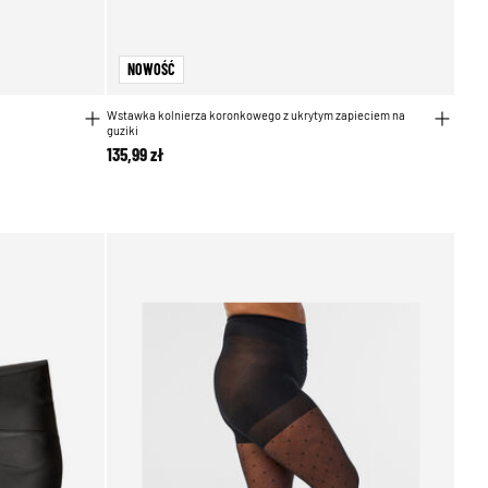
NOWOŚĆ
Wstawka kolnierza koronkowego z ukrytym zapieciem na
guziki
135,99 zł