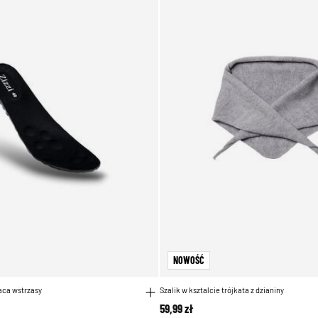
NOWOŚĆ
aca wstrzasy
Szalik w ksztalcie trójkata z dzianiny
59,99 zł