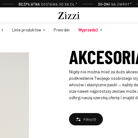
BEZPŁATNA
DOSTAWA OD 59 ZŁ *
30-DNI
NA ZWROT*
Linie produktów
Preorder
Wyprzedaż
AKCESORI
Nigdy nie można mieć za dużo akcesor
podkreślenie Twojego osobistego styl
włosów i elastyczne paski — każdy 
size nawet najprostszy zestaw może 
odkryj naszą szeroką ofertę i znajdź 
Filtry
(1)