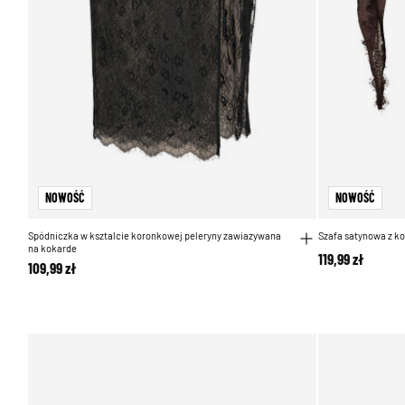
NOWOŚĆ
NOWOŚĆ
Spódniczka w ksztalcie koronkowej peleryny zawiazywana
Szafa satynowa z 
na kokarde
119,99 zł
109,99 zł