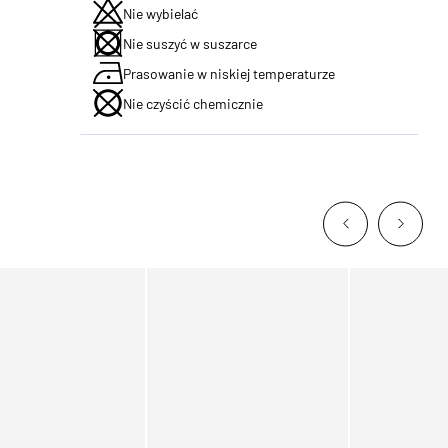
Nie wybielać
Nie suszyć w suszarce
Prasowanie w niskiej temperaturze
Nie czyścić chemicznie