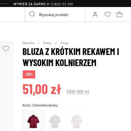
WYMIEŃ ZA DARMO
W CIĄGU 30 DNI
Damska
Dresy
Bluzy
BLUZA Z KRÓTKIM REKAWEM I
WYSOKIM KOLNIERZEM
-70%
51,00 zł
169,99 zł
Kolor:
Ciemnobordowy