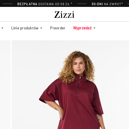
BEZPŁATNA
DOSTAWA OD 59 ZŁ *
30-DNI
NA ZWROT*
Linie produktów
Preorder
Wyprzedaż