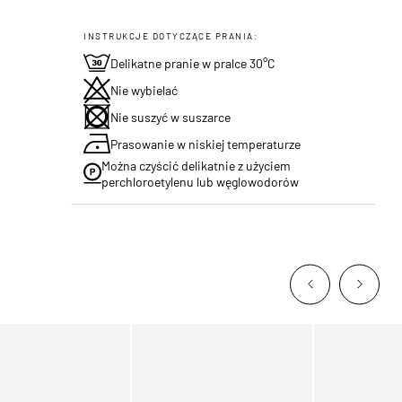
INSTRUKCJE DOTYCZĄCE PRANIA:
Delikatne pranie w pralce 30°C
Nie wybielać
Nie suszyć w suszarce
Prasowanie w niskiej temperaturze
Można czyścić delikatnie z użyciem
perchloroetylenu lub węglowodorów