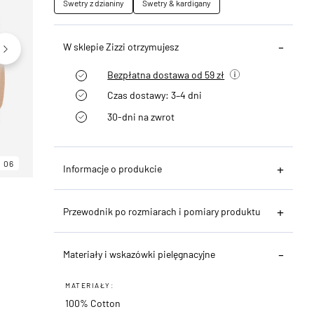
Swetry z dzianiny
Swetry & kardigany
W sklepie Zizzi otrzymujesz
Bezpłatna dostawa od 59 zł
Czas dostawy: 3–4 dni
30-dni na zwrot
06
06
06
Informacje o produkcie
Przewodnik po rozmiarach i pomiary produktu
Materiały i wskazówki pielęgnacyjne
MATERIAŁY:
100% Cotton