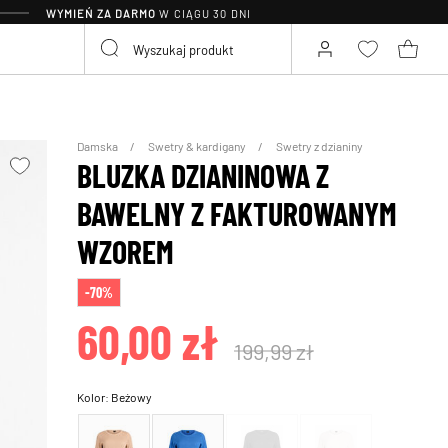
WYMIEŃ ZA DARMO
W CIĄGU 30 DNI
Damska
Swetry & kardigany
Swetry z dzianiny
BLUZKA DZIANINOWA Z
BAWELNY Z FAKTUROWANYM
WZOREM
-70%
60,00 zł
199,99 zł
Kolor:
Beżowy