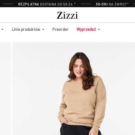
BEZPŁATNA
DOSTAWA OD 59 ZŁ *
30-DNI
NA ZWROT*
Linie produktów
Preorder
Wyprzedaż