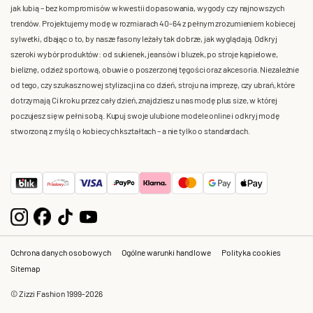
jak lubią – bez kompromisów w kwestii dopasowania, wygody czy najnowszych
trendów. Projektujemy modę w rozmiarach 40-64 z pełnym zrozumieniem kobiecej
sylwetki, dbając o to, by nasze fasony leżały tak dobrze, jak wyglądają. Odkryj
szeroki wybór produktów: od sukienek, jeansów i bluzek, po stroje kąpielowe,
bieliznę, odzież sportową, obuwie o poszerzonej tęgości oraz akcesoria. Niezależnie
od tego, czy szukasz nowej stylizacji na co dzień, stroju na imprezę, czy ubrań, które
dotrzymają Ci kroku przez cały dzień, znajdziesz u nas modę plus size, w której
poczujesz się w pełni sobą. Kupuj swoje ulubione modele online i odkryj modę
stworzoną z myślą o kobiecych kształtach – a nie tylko o standardach.
Ochrona danych osobowych
Ogólne warunki handlowe
Polityka cookies
Sitemap
© Zizzi Fashion 1999-2026