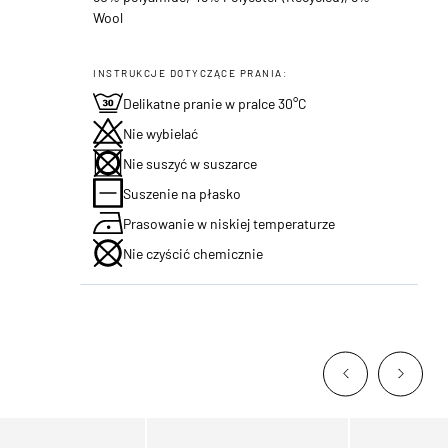
Wool
INSTRUKCJE DOTYCZĄCE PRANIA:
Delikatne pranie w pralce 30°C
Nie wybielać
Nie suszyć w suszarce
Suszenie na płasko
Prasowanie w niskiej temperaturze
Nie czyścić chemicznie