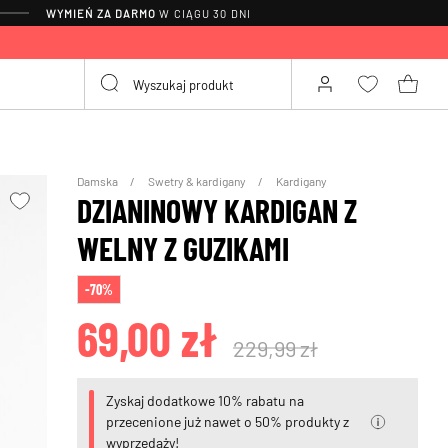
WYMIEŃ ZA DARMO
W CIĄGU 30 DNI
Damska
Swetry & kardigany
Kardigany
DZIANINOWY KARDIGAN Z
WELNY Z GUZIKAMI
-70%
69,00 zł
229,99 zł
Zyskaj dodatkowe 10% rabatu na
przecenione już nawet o 50% produkty z
wyprzedaży!