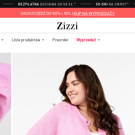
BEZPŁATNA
DOSTAWA OD 59 ZŁ *
30-DNI
NA ZWROT*
ZAOSZCZĘDŹ DO 50%+ 10% |
KUP NA WYPRZEDAŻY
Linie produktów
Preorder
Wyprzedaż