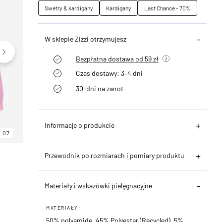
Swetry & kardigany
Kardigany
Last Chance - 70%
W sklepie Zizzi otrzymujesz
Bezpłatna dostawa od 59 zł
Czas dostawy: 3–4 dni
30-dni na zwrot
Informacje o produkcie
07
06
07
Przewodnik po rozmiarach i pomiary produktu
Materiały i wskazówki pielęgnacyjne
MATERIAŁY:
50% polyamide, 45% Polyester (Recycled), 5%