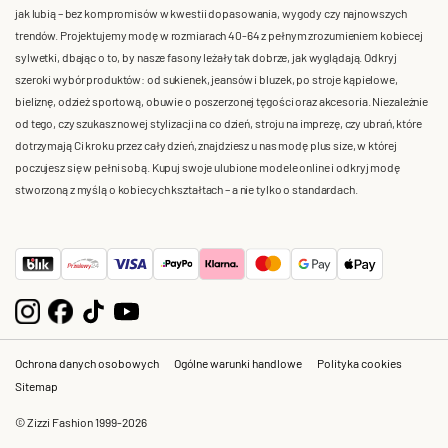
jak lubią – bez kompromisów w kwestii dopasowania, wygody czy najnowszych
trendów. Projektujemy modę w rozmiarach 40-64 z pełnym zrozumieniem kobiecej
sylwetki, dbając o to, by nasze fasony leżały tak dobrze, jak wyglądają. Odkryj
szeroki wybór produktów: od sukienek, jeansów i bluzek, po stroje kąpielowe,
bieliznę, odzież sportową, obuwie o poszerzonej tęgości oraz akcesoria. Niezależnie
od tego, czy szukasz nowej stylizacji na co dzień, stroju na imprezę, czy ubrań, które
dotrzymają Ci kroku przez cały dzień, znajdziesz u nas modę plus size, w której
poczujesz się w pełni sobą. Kupuj swoje ulubione modele online i odkryj modę
stworzoną z myślą o kobiecych kształtach – a nie tylko o standardach.
Ochrona danych osobowych
Ogólne warunki handlowe
Polityka cookies
Sitemap
© Zizzi Fashion 1999-2026