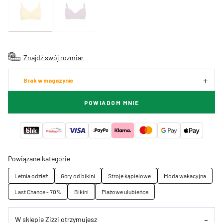
Znajdź swój rozmiar
Brak w magazynie
POWIADOM MNIE
Powiązane kategorie
Letnia odzież
Góry od bikini
Stroje kąpielowe
Moda wakacyjna
Last Chance - 70%
Bikini
Plażowe ulubieńce
W sklepie Zizzi otrzymujesz