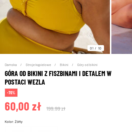
01
10
Damska
Stroje kąpielowe
Bikini
Góry od bikini
GÓRA OD BIKINI Z FISZBINAMI I DETALEM W
POSTACI WEZLA
-70%
60,00 zł
199,99 zł
Kolor:
Żółty