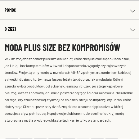
POMOC
O ZIZZI
MODA PLUS SIZE BEZ KOMPROMISÓW
W Zizzi znajdziesz odzież plus size dla kobiet, które chcą ubierać się dokładnie tak,
jak lubią – bez kompromisów w kwestii dopasowania, wygody czy najnowszych
trendów. Projektujemy modę w rozmiarach 40-64 z pełnym zrozumieniem kobiecej
sylwetki, dbając o to, by nasze fasony leżały tak dobrze, jak wyglądają. Odkryj
szeroki wybór produktów: od sukienek, jeansów i bluzek, po stroje kąpielowe,
bieliznę, odzież sportową, obuwie o poszerzonej tęgości oraz akcesoria. Niezależnie
od tego, czy szukasz nowej stylizacji na co dzień, stroju na imprezę, czy ubrań, które
dotrzymają Ci kroku przez cały dzień, znajdziesz u nas modę plus size, w której
poczujesz się w pełni sobą. Kupuj swoje ulubione modele online i odkryj modę
stworzoną z myślą o kobiecych kształtach – a nie tylko o standardach.