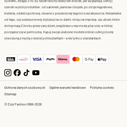
sylwetki, dbając o to, by nasze fasony leżały tak dobrze, jak wyglądają. Odkryj
szeroki wybór produktów: od sukienek, jeansów i bluzek, po stroje kąpielowe,
bieliznę, odzież sportową, obuwie o poszerzonej tęgości oraz akcesoria. Niezależnie
od tego, czy szukasz nowej stylizacji na co dzień, stroju na imprezę, czy ubrań, które
dotrzymają Ci kroku przez cały dzień, znajdziesz u nas modę plus size, w której
poczujesz się w pełni sobą. Kupuj swoje ulubione modele online i odkryj modę
stworzoną z myślą o kobiecych kształtach – a nie tylko o standardach.
Ochrona danych osobowych
Ogólne warunki handlowe
Polityka cookies
Sitemap
© Zizzi Fashion 1999-2026