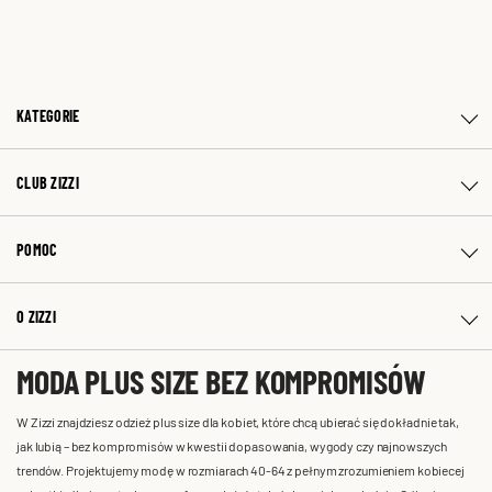
KATEGORIE
CLUB ZIZZI
POMOC
O ZIZZI
MODA PLUS SIZE BEZ KOMPROMISÓW
W Zizzi znajdziesz odzież plus size dla kobiet, które chcą ubierać się dokładnie tak,
jak lubią – bez kompromisów w kwestii dopasowania, wygody czy najnowszych
trendów. Projektujemy modę w rozmiarach 40-64 z pełnym zrozumieniem kobiecej