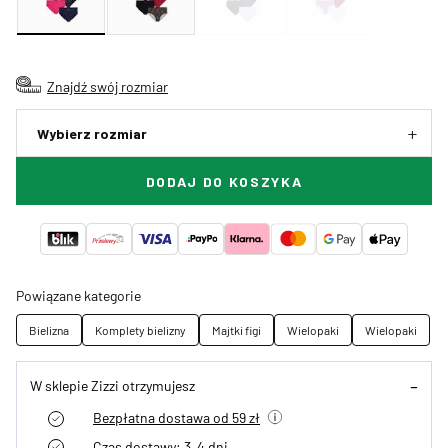
Znajdź swój rozmiar
Wybierz rozmiar
DODAJ DO KOSZYKA
Powiązane kategorie
Bielizna
Komplety bielizny
Majtki figi
Wielopaki
Wielopaki
W sklepie Zizzi otrzymujesz
Bezpłatna dostawa od 59 zł
Czas dostawy: 3–4 dni