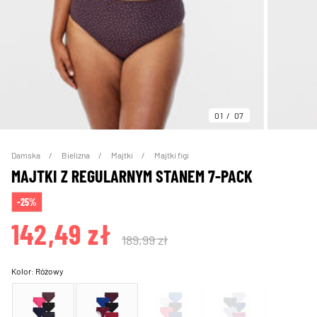
01
07
Damska
Bielizna
Majtki
Majtki figi
MAJTKI Z REGULARNYM STANEM 7-PACK
-25%
142,49 zł
189,99 zł
Kolor:
Różowy