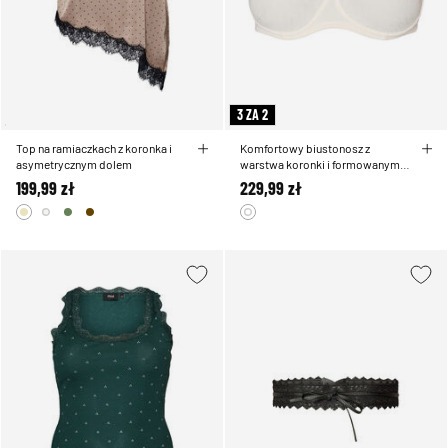
3 ZA 2
Top na ramiaczkach z koronka i
Komfortowy biustonosz z
asymetrycznym dolem
warstwa koronki i formowanymi
miseczkami
199,99 zł
229,99 zł