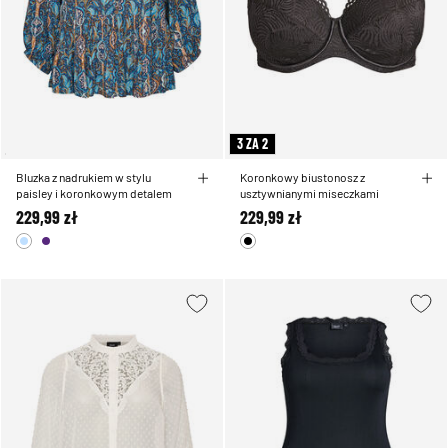
3 ZA 2
Bluzka z nadrukiem w stylu
Koronkowy biustonosz z
paisley i koronkowym detalem
usztywnianymi miseczkami
229,99 zł
229,99 zł