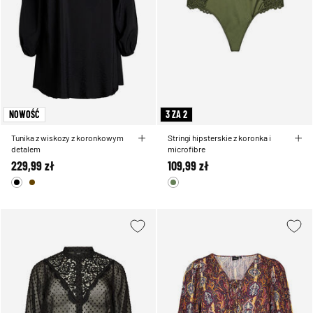
NOWOŚĆ
3 ZA 2
Tunika z wiskozy z koronkowym
Stringi hipsterskie z koronka i
detalem
microfibre
229,99 zł
109,99 zł