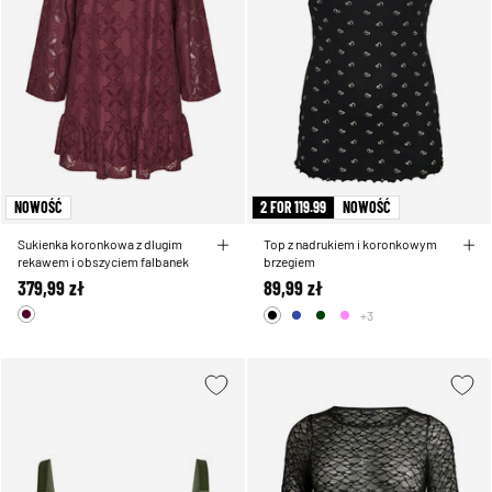
NOWOŚĆ
2 FOR 119.99
NOWOŚĆ
Sukienka koronkowa z dlugim
Top z nadrukiem i koronkowym
rekawem i obszyciem falbanek
brzegiem
379,99 zł
89,99 zł
+3