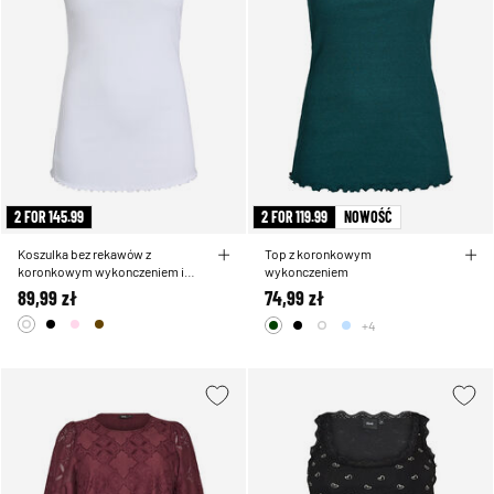
2 FOR 145.99
2 FOR 119.99
NOWOŚĆ
Koszulka bez rekawów z
Top z koronkowym
koronkowym wykonczeniem i
wykonczeniem
haftem oczka
89,99 zł
74,99 zł
+4