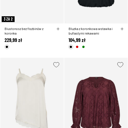
3 ZA 2
Biustonosz bez fiszbinów z
Bluzka z koronkowa wstawka i
koronka
bufiastymi rekawami
229,99 zł
104,99 zł