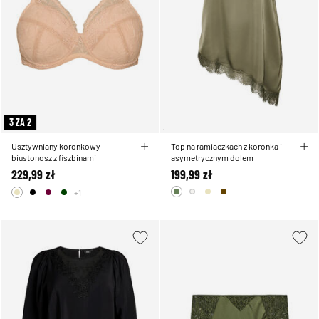
3 ZA 2
Usztywniany koronkowy
Top na ramiaczkach z koronka i
biustonosz z fiszbinami
asymetrycznym dolem
229,99 zł
199,99 zł
+1