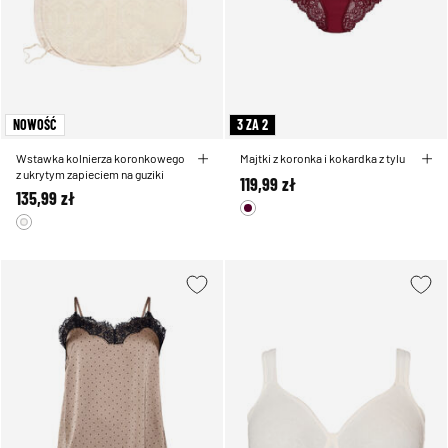
NOWOŚĆ
3 ZA 2
Wstawka kolnierza koronkowego
Majtki z koronka i kokardka z tylu
z ukrytym zapieciem na guziki
119,99 zł
135,99 zł