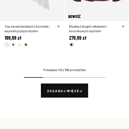
NOWOŚĆ
Top na ramiaczkach z koronka i
Bluzka z dlugim rekawem i
asymetrycznym dolem
koronkowym wzorem
199,99 zł
279,99 zł
Pokazano 46 z 196 produktów
ZAŁADUJ WIĘCEJ