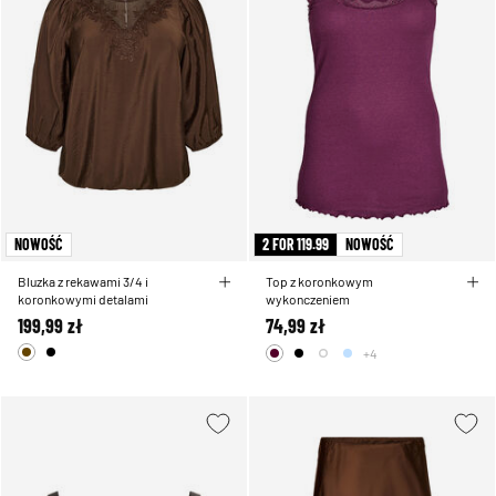
NOWOŚĆ
2 FOR 119.99
NOWOŚĆ
Bluzka z rekawami 3/4 i
Top z koronkowym
koronkowymi detalami
wykonczeniem
199,99 zł
74,99 zł
+4