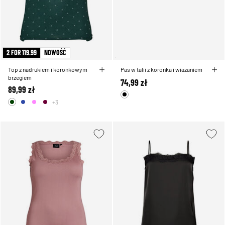
2 FOR 119.99
NOWOŚĆ
Top z nadrukiem i koronkowym
Pas w talii z koronka i wiazaniem
brzegiem
74,99 zł
89,99 zł
+3