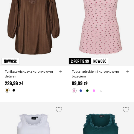
NOWOŚĆ
2 FOR 119.99
NOWOŚĆ
Tunika z wiskozy z koronkowym
Top z nadrukiem i koronkowym
detalem
brzegiem
229,99 zł
89,99 zł
+3