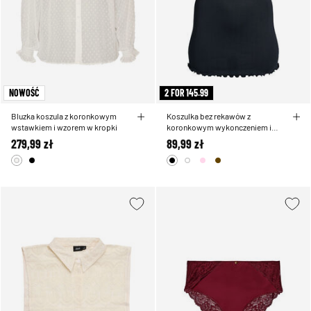
NOWOŚĆ
2 FOR 145.99
Bluzka koszula z koronkowym
Koszulka bez rekawów z
wstawkiem i wzorem w kropki
koronkowym wykonczeniem i
haftem oczka
279,99 zł
89,99 zł