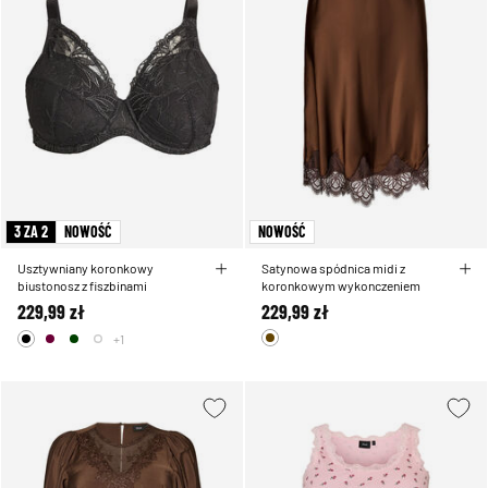
3 ZA 2
NOWOŚĆ
NOWOŚĆ
Usztywniany koronkowy
Satynowa spódnica midi z
biustonosz z fiszbinami
koronkowym wykonczeniem
229,99 zł
229,99 zł
+1