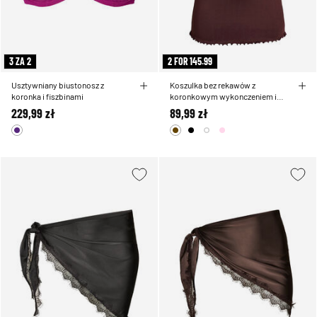
3 ZA 2
2 FOR 145.99
Usztywniany biustonosz z
Koszulka bez rekawów z
koronka i fiszbinami
koronkowym wykonczeniem i
haftem oczka
229,99 zł
89,99 zł