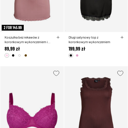
2 FOR 145.99
Koszulka bez rekawów z
Dlugi satynowy top z
koronkowym wykonczeniem i
koronkowym wykonczeniem
haftem oczka
89,99 zł
199,99 zł