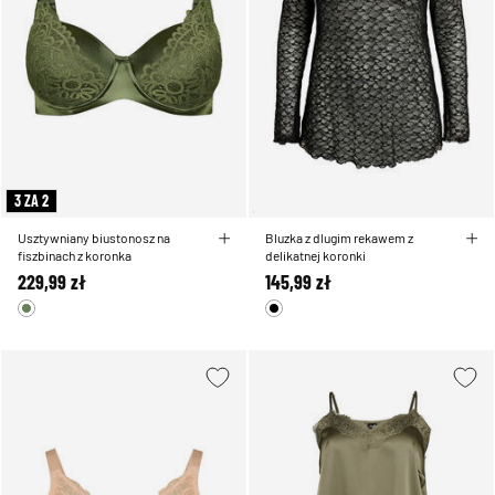
3 ZA 2
Usztywniany biustonosz na
Bluzka z dlugim rekawem z
fiszbinach z koronka
delikatnej koronki
229,99 zł
145,99 zł