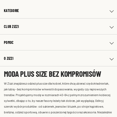
KATEGORIE
CLUB ZIZZI
POMOC
O ZIZZI
MODA PLUS SIZE BEZ KOMPROMISÓW
W Zizzi znajdziesz odzież plus size dla kobiet, które chcą ubierać się dokładnie tak,
jak lubią – bez kompromisów w kwestii dopasowania, wygody czy najnowszych
trendów. Projektujemy modę w rozmiarach 40-64 z pełnym zrozumieniem kobiecej
sylwetki, dbając o to, by nasze fasony leżały tak dobrze, jak wyglądają. Odkryj
szeroki wybór produktów: od sukienek, jeansów i bluzek, po stroje kąpielowe,
bieliznę, odzież sportową, obuwie o poszerzonej tęgości oraz akcesoria. Niezależnie