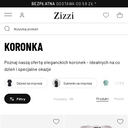
BEZPŁATNA
DOSTAWA OD 59 ZŁ *
Menu
KORONKA
Poznaj naszą ofertę eleganckich koronek – idealnych na co
dzień i specjalne okazje
Odzież na imprezę
Sukienki na imprezę
Topy imp
Produkt
Model
Produkty: 196
Filtry