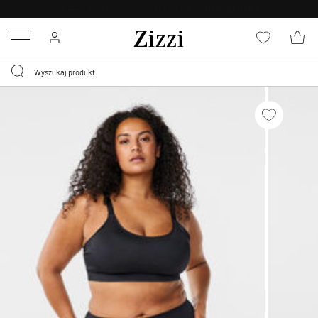
BEZPŁATNA
DOSTAWA OD 59 ZŁ *
Menu