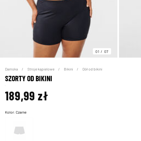
01
07
Damska
Stroje kąpielowe
Bikini
Dół od bikini
SZORTY OD BIKINI
189,99 zł
Kolor:
Czarne