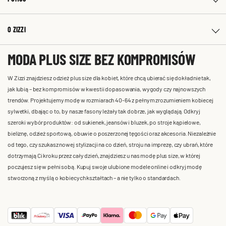
O ZIZZI
MODA PLUS SIZE BEZ KOMPROMISÓW
W Zizzi znajdziesz odzież plus size dla kobiet, które chcą ubierać się dokładnie tak,
jak lubią – bez kompromisów w kwestii dopasowania, wygody czy najnowszych
trendów. Projektujemy modę w rozmiarach 40-64 z pełnym zrozumieniem kobiecej
sylwetki, dbając o to, by nasze fasony leżały tak dobrze, jak wyglądają. Odkryj
szeroki wybór produktów: od sukienek, jeansów i bluzek, po stroje kąpielowe,
bieliznę, odzież sportową, obuwie o poszerzonej tęgości oraz akcesoria. Niezależnie
od tego, czy szukasz nowej stylizacji na co dzień, stroju na imprezę, czy ubrań, które
dotrzymają Ci kroku przez cały dzień, znajdziesz u nas modę plus size, w której
poczujesz się w pełni sobą. Kupuj swoje ulubione modele online i odkryj modę
stworzoną z myślą o kobiecych kształtach – a nie tylko o standardach.