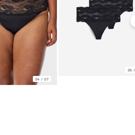
05
04
07