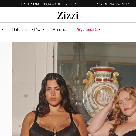
BEZPŁATNA
DOSTAWA OD 59 ZŁ *
30-DNI
NA ZWROT*
Linie produktów
Preorder
Wyprzedaż