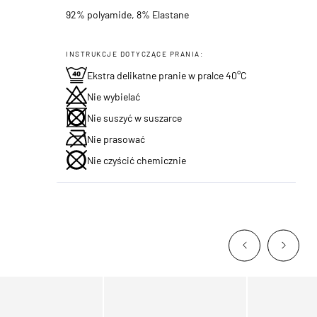
92% polyamide, 8% Elastane
INSTRUKCJE DOTYCZĄCE PRANIA:
Ekstra delikatne pranie w pralce 40°C
Nie wybielać
Nie suszyć w suszarce
Nie prasować
Nie czyścić chemicznie