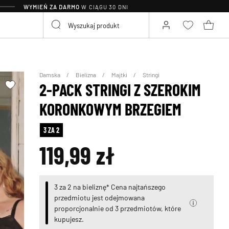
WYMIEŃ ZA DARMO
W CIĄGU 30 DNI
Damska
Bielizna
Majtki
Stringi
2-PACK STRINGI Z SZEROKIM
KORONKOWYM BRZEGIEM
3 ZA 2
119,99 zł
3 za 2 na bieliznę* Cena najtańszego
przedmiotu jest odejmowana
proporcjonalnie od 3 przedmiotów, które
kupujesz.