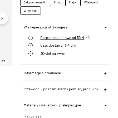
Seksowne majtki
Stringi
Majtki
Wielopaki
Wielopaki
W sklepie Zizzi otrzymujesz
Bezpłatna dostawa od 59 zł
Czas dostawy: 3–4 dni
30-dni na zwrot
07
06
07
Informacje o produkcie
Przewodnik po rozmiarach i pomiary produktu
Materiały i wskazówki pielęgnacyjne
MATERIAŁY: