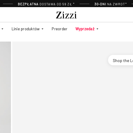
BEZPŁATNA
DOSTAWA OD 59 ZŁ *
30-DNI
NA ZWROT*
Linie produktów
Preorder
Wyprzedaż
Shop the 