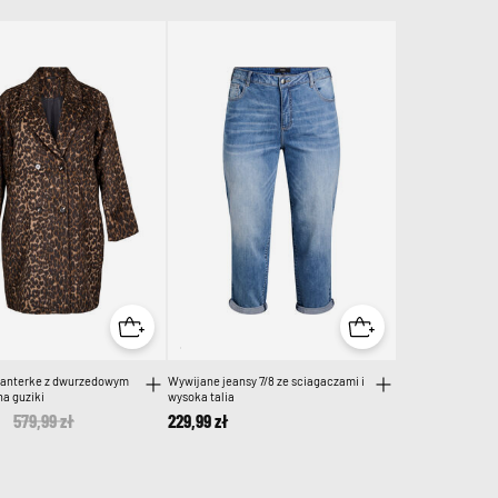
panterke z dwurzedowym
Wywijane jeansy 7/8 ze sciagaczami i
a guziki
wysoka talia
Price reduced from
579,99 zł
to
229,99 zł