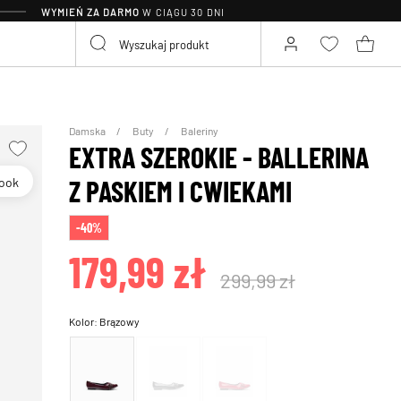
WYMIEŃ ZA DARMO
W CIĄGU 30 DNI
Damska
Buty
Baleriny
EXTRA SZEROKIE - BALLERINA
Look
Z PASKIEM I CWIEKAMI
-40%
179,99 zł
299,99 zł
Kolor:
Brązowy