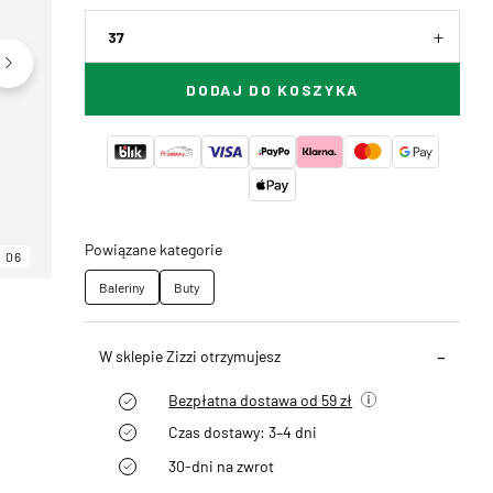
37
DODAJ DO KOSZYKA
Powiązane kategorie
06
06
06
Baleriny
Buty
W sklepie Zizzi otrzymujesz
Bezpłatna dostawa od 59 zł
Czas dostawy: 3–4 dni
30-dni na zwrot