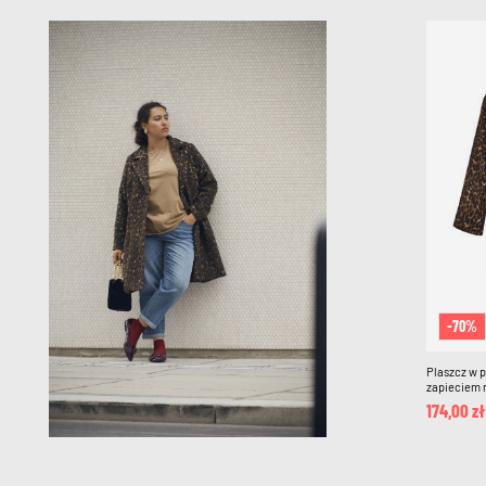
-70%
Plaszcz w 
zapieciem n
174,00 zł