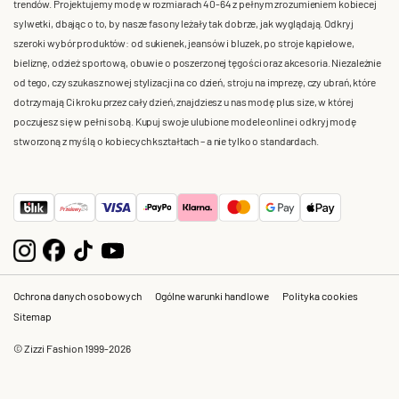
trendów. Projektujemy modę w rozmiarach 40-64 z pełnym zrozumieniem kobiecej
sylwetki, dbając o to, by nasze fasony leżały tak dobrze, jak wyglądają. Odkryj
szeroki wybór produktów: od sukienek, jeansów i bluzek, po stroje kąpielowe,
bieliznę, odzież sportową, obuwie o poszerzonej tęgości oraz akcesoria. Niezależnie
od tego, czy szukasz nowej stylizacji na co dzień, stroju na imprezę, czy ubrań, które
dotrzymają Ci kroku przez cały dzień, znajdziesz u nas modę plus size, w której
poczujesz się w pełni sobą. Kupuj swoje ulubione modele online i odkryj modę
stworzoną z myślą o kobiecych kształtach – a nie tylko o standardach.
Ochrona danych osobowych
Ogólne warunki handlowe
Polityka cookies
Sitemap
© Zizzi Fashion 1999-2026