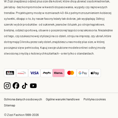
W Zizzi znajdziesz odzież plus size dla kobiet, które chcą ubierać się dokładnie tak,
jak lubią – bez kompromisów w kwestii dopasowania, wygody czy najnowszych
trendów. Projektujemy modę w rozmiarach 40-64 z pełnym zrozumieniem kobiecej
sylwetki, dbając o to, by nasze fasony leżały tak dobrze, jak wyglądają. Odkryj
szeroki wybór produktów: od sukienek, jeansów i bluzek, po stroje kąpielowe,
bieliznę, odzież sportową, obuwie o poszerzonej tęgości oraz akcesoria. Niezależnie
od tego, czy szukasz nowej stylizacji na co dzień, stroju na imprezę, czy ubrań, które
dotrzymają Ci kroku przez cały dzień, znajdziesz u nas modę plus size, w której
poczujesz się w pełni sobą. Kupuj swoje ulubione modele online i odkryj modę
stworzoną z myślą o kobiecych kształtach – a nie tylko o standardach.
Ochrona danych osobowych
Ogólne warunki handlowe
Polityka cookies
Sitemap
© Zizzi Fashion 1999-2026