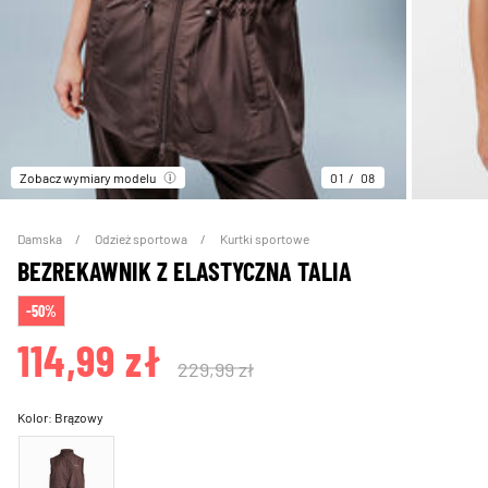
Zobacz wymiary modelu
01
08
Damska
Odzież sportowa
Kurtki sportowe
BEZREKAWNIK Z ELASTYCZNA TALIA
-50%
114,99 zł
229,99 zł
Kolor:
Brązowy