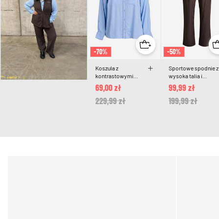
-70%
-50%
Koszula z
Sportowe spodnie z
kontrastowymi
wysoka talia i
szwami i
prostymi
69,00 zł
99,99 zł
kieszeniami na
nogawkami
piersiach
Price reduced from
229,99 zł
to
Price reduced 
199,99 zł
to