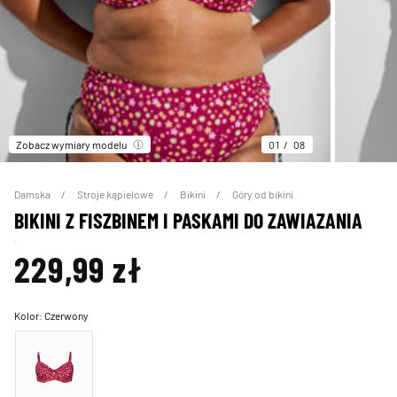
Zobacz wymiary modelu
01
08
Damska
Stroje kąpielowe
Bikini
Góry od bikini
BIKINI Z FISZBINEM I PASKAMI DO ZAWIAZANIA
229,99 zł
Kolor:
Czerwony