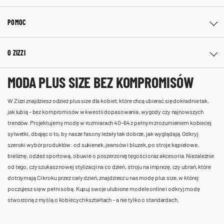
POMOC
O ZIZZI
MODA PLUS SIZE BEZ KOMPROMISÓW
W Zizzi znajdziesz odzież plus size dla kobiet, które chcą ubierać się dokładnie tak,
jak lubią – bez kompromisów w kwestii dopasowania, wygody czy najnowszych
trendów. Projektujemy modę w rozmiarach 40-64 z pełnym zrozumieniem kobiecej
sylwetki, dbając o to, by nasze fasony leżały tak dobrze, jak wyglądają. Odkryj
szeroki wybór produktów: od sukienek, jeansów i bluzek, po stroje kąpielowe,
bieliznę, odzież sportową, obuwie o poszerzonej tęgości oraz akcesoria. Niezależnie
od tego, czy szukasz nowej stylizacji na co dzień, stroju na imprezę, czy ubrań, które
dotrzymają Ci kroku przez cały dzień, znajdziesz u nas modę plus size, w której
poczujesz się w pełni sobą. Kupuj swoje ulubione modele online i odkryj modę
stworzoną z myślą o kobiecych kształtach – a nie tylko o standardach.