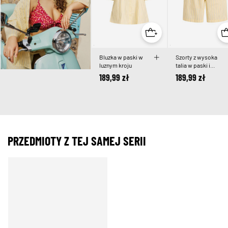
Bluzka w paski w
Szorty z wysoka
luznym kroju
talia w paski i
luznym krojem
189,99 zł
189,99 zł
PRZEDMIOTY Z TEJ SAMEJ SERII