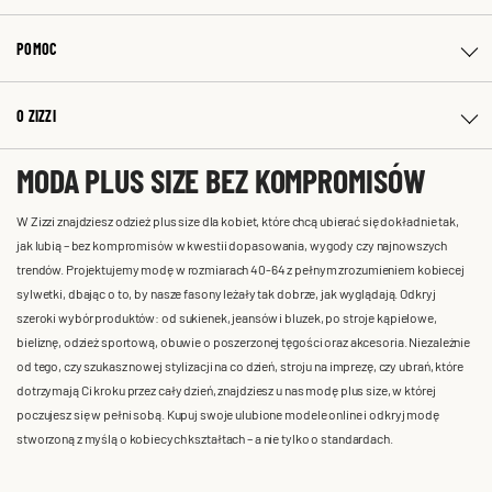
POMOC
O ZIZZI
MODA PLUS SIZE BEZ KOMPROMISÓW
W Zizzi znajdziesz odzież plus size dla kobiet, które chcą ubierać się dokładnie tak,
jak lubią – bez kompromisów w kwestii dopasowania, wygody czy najnowszych
trendów. Projektujemy modę w rozmiarach 40-64 z pełnym zrozumieniem kobiecej
sylwetki, dbając o to, by nasze fasony leżały tak dobrze, jak wyglądają. Odkryj
szeroki wybór produktów: od sukienek, jeansów i bluzek, po stroje kąpielowe,
bieliznę, odzież sportową, obuwie o poszerzonej tęgości oraz akcesoria. Niezależnie
od tego, czy szukasz nowej stylizacji na co dzień, stroju na imprezę, czy ubrań, które
dotrzymają Ci kroku przez cały dzień, znajdziesz u nas modę plus size, w której
poczujesz się w pełni sobą. Kupuj swoje ulubione modele online i odkryj modę
stworzoną z myślą o kobiecych kształtach – a nie tylko o standardach.