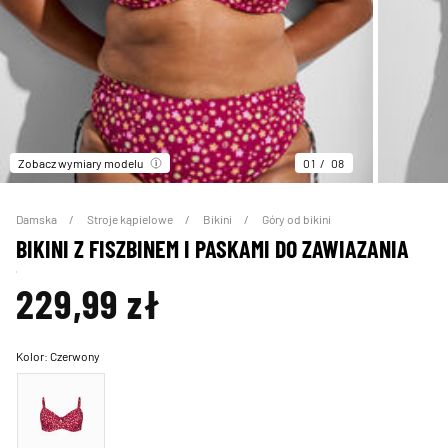
Zobacz wymiary modelu
01
08
Damska
Stroje kąpielowe
Bikini
Góry od bikini
BIKINI Z FISZBINEM I PASKAMI DO ZAWIAZANIA
229,99 zł
Kolor:
Czerwony