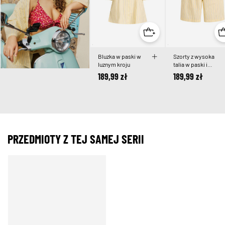
Bluzka w paski w
Szorty z wysoka
luznym kroju
talia w paski i
luznym krojem
189,99 zł
189,99 zł
PRZEDMIOTY Z TEJ SAMEJ SERII