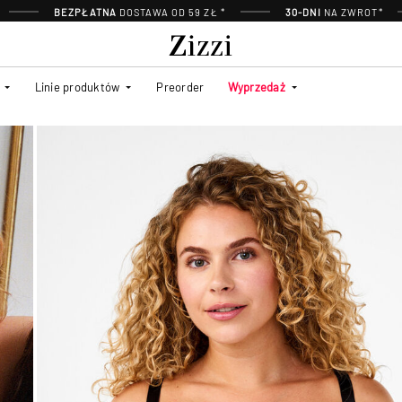
BEZPŁATNA
DOSTAWA OD 59 ZŁ *
30-DNI
NA ZWROT*
Linie produktów
Preorder
Wyprzedaż