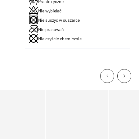
Pranie ręczne
Nie wybielać
Nie suszyć w suszarce
Nie prasować
Nie czyścić chemicznie