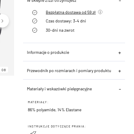
W sklepie Zizzi otrzymujesz
Bezpłatna dostawa od 59 zł
Czas dostawy: 3–4 dni
30-dni na zwrot
Informacje o produkcie
08
06
08
Przewodnik po rozmiarach i pomiary produktu
Materiały i wskazówki pielęgnacyjne
MATERIAŁY:
86% polyamide, 14% Elastane
INSTRUKCJE DOTYCZĄCE PRANIA: