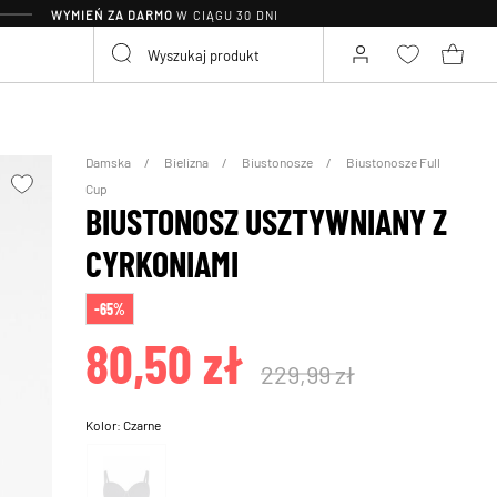
WYMIEŃ ZA DARMO
W CIĄGU 30 DNI
Damska
Bielizna
Biustonosze
Biustonosze Full
Cup
BIUSTONOSZ USZTYWNIANY Z
CYRKONIAMI
-65%
80,50 zł
229,99 zł
Kolor:
Czarne