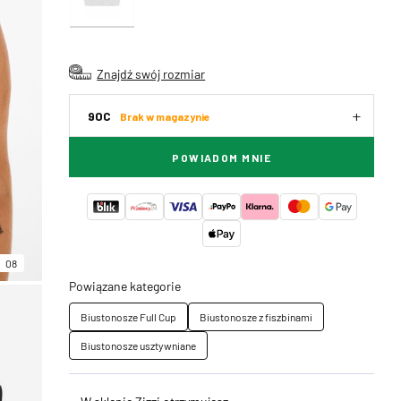
Znajdź swój rozmiar
90C
Brak w magazynie
POWIADOM MNIE
08
Powiązane kategorie
Biustonosze Full Cup
Biustonosze z fiszbinami
Biustonosze usztywniane