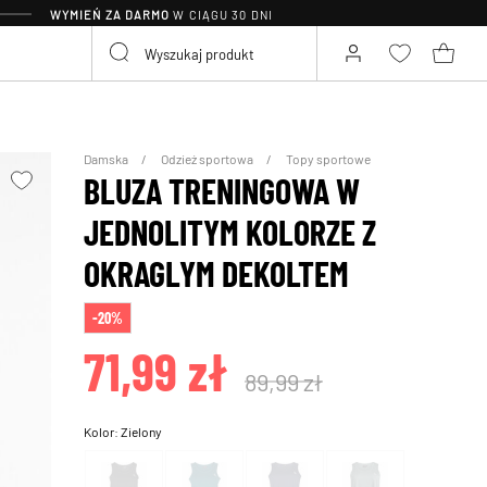
WYMIEŃ ZA DARMO
W CIĄGU 30 DNI
Damska
Odzież sportowa
Topy sportowe
BLUZA TRENINGOWA W
JEDNOLITYM KOLORZE Z
OKRAGLYM DEKOLTEM
-20%
71,99 zł
89,99 zł
Kolor:
Zielony