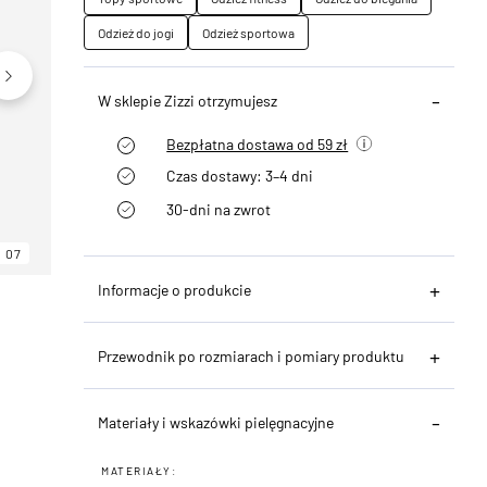
Odzież do jogi
Odzież sportowa
W sklepie Zizzi otrzymujesz
Bezpłatna dostawa od 59 zł
Czas dostawy: 3–4 dni
30-dni na zwrot
07
06
07
Informacje o produkcie
Przewodnik po rozmiarach i pomiary produktu
Materiały i wskazówki pielęgnacyjne
MATERIAŁY: