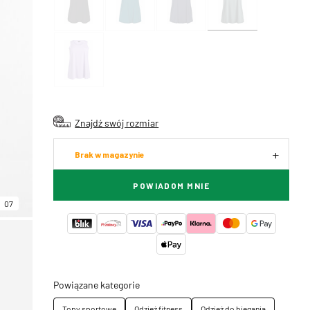
Znajdź swój rozmiar
Brak w magazynie
POWIADOM MNIE
07
Powiązane kategorie
Topy sportowe
Odzież fitness
Odzież do biegania