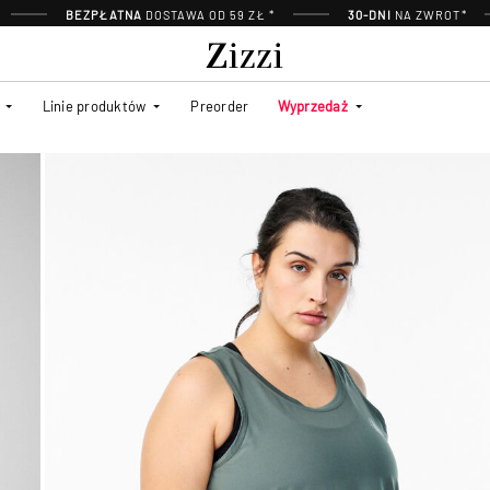
BEZPŁATNA
DOSTAWA OD 59 ZŁ *
30-DNI
NA ZWROT*
Linie produktów
Preorder
Wyprzedaż