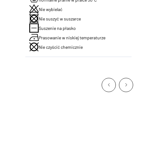
Nie wybielać
Nie suszyć w suszarce
Suszenie na płasko
Prasowanie w niskiej temperaturze
Nie czyścić chemicznie