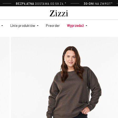
BEZPŁATNA
DOSTAWA OD 59 ZŁ *
30-DNI
NA ZWROT*
Linie produktów
Preorder
Wyprzedaż