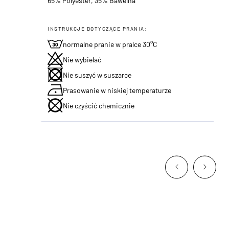
65% Polyester, 35% Bawelna
INSTRUKCJE DOTYCZĄCE PRANIA:
normalne pranie w pralce 30°C
Nie wybielać
Nie suszyć w suszarce
Prasowanie w niskiej temperaturze
Nie czyścić chemicznie