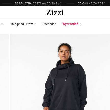
BEZPŁATNA
DOSTAWA OD 59 ZŁ *
30-DNI
NA ZWROT*
Linie produktów
Preorder
Wyprzedaż