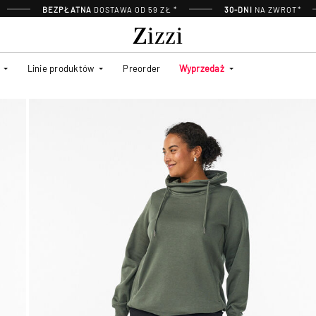
BEZPŁATNA
DOSTAWA OD 59 ZŁ *
30-DNI
NA ZWROT*
Linie produktów
Preorder
Wyprzedaż