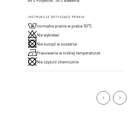
65% Polyester, 35% Bawelna
INSTRUKCJE DOTYCZĄCE PRANIA:
normalne pranie w pralce 30°C
Nie wybielać
Nie suszyć w suszarce
Prasowanie w niskiej temperaturze
Nie czyścić chemicznie