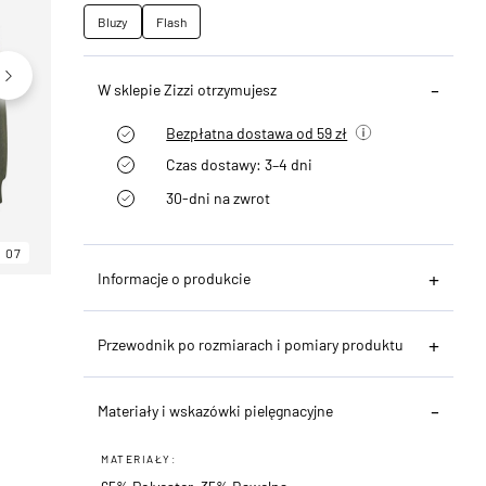
Bluzy
Flash
W sklepie Zizzi otrzymujesz
Bezpłatna dostawa od 59 zł
Czas dostawy: 3–4 dni
30-dni na zwrot
07
06
07
Informacje o produkcie
Przewodnik po rozmiarach i pomiary produktu
Materiały i wskazówki pielęgnacyjne
MATERIAŁY: