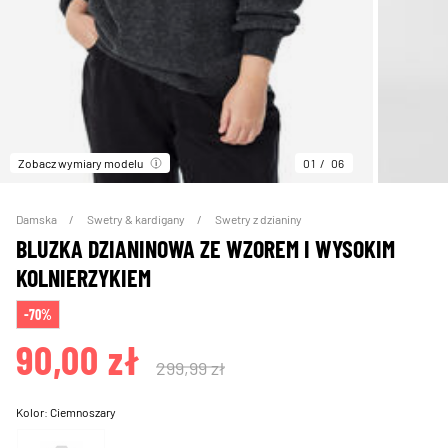
Zobacz wymiary modelu
01
06
Damska
Swetry & kardigany
Swetry z dzianiny
BLUZKA DZIANINOWA ZE WZOREM I WYSOKIM
KOLNIERZYKIEM
-70%
90,00 zł
299,99 zł
Kolor:
Ciemnoszary