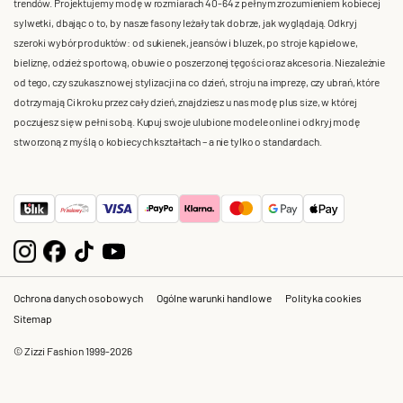
trendów. Projektujemy modę w rozmiarach 40-64 z pełnym zrozumieniem kobiecej
sylwetki, dbając o to, by nasze fasony leżały tak dobrze, jak wyglądają. Odkryj
szeroki wybór produktów: od sukienek, jeansów i bluzek, po stroje kąpielowe,
bieliznę, odzież sportową, obuwie o poszerzonej tęgości oraz akcesoria. Niezależnie
od tego, czy szukasz nowej stylizacji na co dzień, stroju na imprezę, czy ubrań, które
dotrzymają Ci kroku przez cały dzień, znajdziesz u nas modę plus size, w której
poczujesz się w pełni sobą. Kupuj swoje ulubione modele online i odkryj modę
stworzoną z myślą o kobiecych kształtach – a nie tylko o standardach.
Ochrona danych osobowych
Ogólne warunki handlowe
Polityka cookies
Sitemap
© Zizzi Fashion 1999-2026