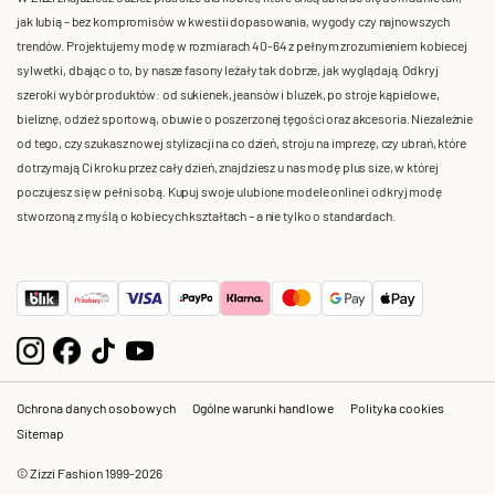
jak lubią – bez kompromisów w kwestii dopasowania, wygody czy najnowszych
trendów. Projektujemy modę w rozmiarach 40-64 z pełnym zrozumieniem kobiecej
sylwetki, dbając o to, by nasze fasony leżały tak dobrze, jak wyglądają. Odkryj
szeroki wybór produktów: od sukienek, jeansów i bluzek, po stroje kąpielowe,
bieliznę, odzież sportową, obuwie o poszerzonej tęgości oraz akcesoria. Niezależnie
od tego, czy szukasz nowej stylizacji na co dzień, stroju na imprezę, czy ubrań, które
dotrzymają Ci kroku przez cały dzień, znajdziesz u nas modę plus size, w której
poczujesz się w pełni sobą. Kupuj swoje ulubione modele online i odkryj modę
stworzoną z myślą o kobiecych kształtach – a nie tylko o standardach.
Ochrona danych osobowych
Ogólne warunki handlowe
Polityka cookies
Sitemap
© Zizzi Fashion 1999-2026