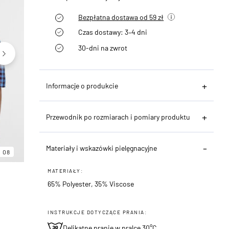
Bezpłatna dostawa od 59 zł
Czas dostawy: 3–4 dni
30-dni na zwrot
Informacje o produkcie
Przewodnik po rozmiarach i pomiary produktu
06
08
Materiały i wskazówki pielęgnacyjne
08
MATERIAŁY:
65% Polyester, 35% Viscose
INSTRUKCJE DOTYCZĄCE PRANIA:
Delikatne pranie w pralce 30°C