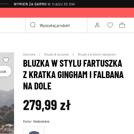
WYMIEŃ ZA DARMO
W CIĄGU 30 DNI
Damska
Bluzki & koszule
Bluzki z krótkim rękawem
BLUZKA W STYLU FARTUSZKA
Look
Z KRATKA GINGHAM I FALBANA
NA DOLE
279,99 zł
Kolor:
Niebieskie