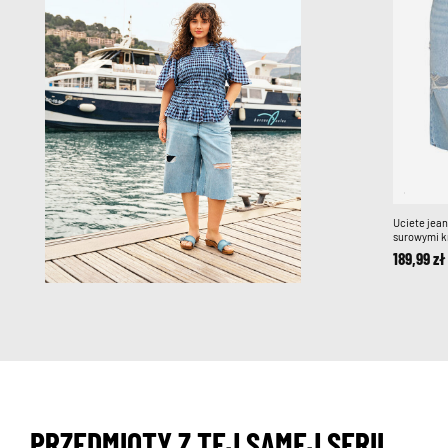
Uciete jean
surowymi k
189,99 zł
PRZEDMIOTY Z TEJ SAMEJ SERII