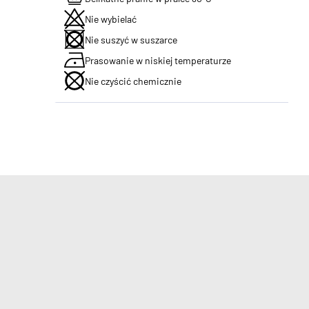
Nie wybielać
Nie suszyć w suszarce
Prasowanie w niskiej temperaturze
Nie czyścić chemicznie