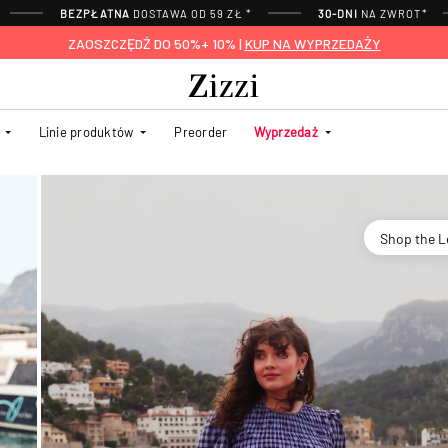
BEZPŁATNA
DOSTAWA OD 59 ZŁ *
30-DNI
NA ZWROT*
ZAOSZCZĘDŹ DO 50%+ 10% |
KUP NA WYPRZEDAŻY
Linie produktów
Preorder
Wyprzedaż
Shop the 