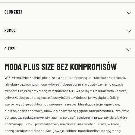
CLUB ZIZZI
POMOC
O ZIZZI
MODA PLUS SIZE BEZ KOMPROMISÓW
W Zizzi znajdziesz odzież plus size dla kobiet, które chcą ubierać się dokładnie tak,
jak lubią – bez kompromisów w kwestii dopasowania, wygody czy najnowszych
trendów. Projektujemy modę w rozmiarach 40-64 z pełnym zrozumieniem kobiecej
sylwetki, dbając o to, by nasze fasony leżały tak dobrze, jak wyglądają. Odkryj
szeroki wybór produktów: od sukienek, jeansów i bluzek, po stroje kąpielowe,
bieliznę, odzież sportową, obuwie o poszerzonej tęgości oraz akcesoria. Niezależnie
od tego, czy szukasz nowej stylizacji na co dzień, stroju na imprezę, czy ubrań, które
dotrzymają Ci kroku przez cały dzień, znajdziesz u nas modę plus size, w której
poczujesz się w pełni sobą. Kupuj swoje ulubione modele online i odkryj modę