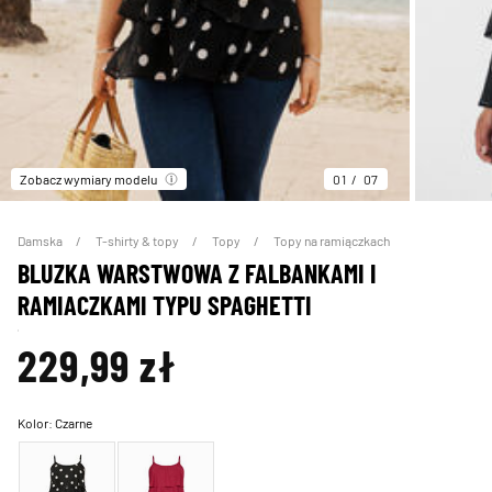
Zobacz wymiary modelu
01
07
Damska
T-shirty & topy
Topy
Topy na ramiączkach
BLUZKA WARSTWOWA Z FALBANKAMI I
RAMIACZKAMI TYPU SPAGHETTI
229,99 zł
Kolor:
Czarne