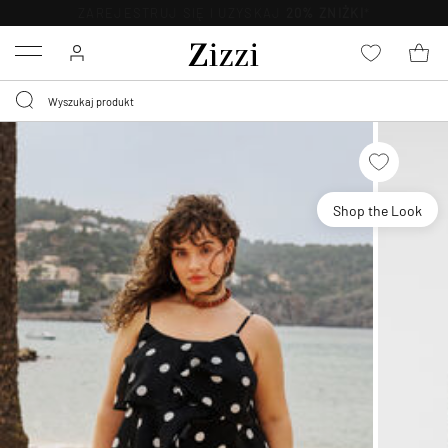
BEZPŁATNA
DOSTAWA OD 59 ZŁ *
Menu
Shop the Look