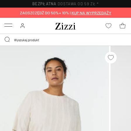
BEZPŁATNA
DOSTAWA OD 59 ZŁ *
ZAOSZCZĘDŹ DO 50%+ 10% |
KUP NA WYPRZEDAŻY
Menu