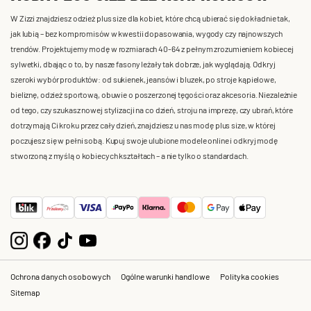
W Zizzi znajdziesz odzież plus size dla kobiet, które chcą ubierać się dokładnie tak,
jak lubią – bez kompromisów w kwestii dopasowania, wygody czy najnowszych
trendów. Projektujemy modę w rozmiarach 40-64 z pełnym zrozumieniem kobiecej
sylwetki, dbając o to, by nasze fasony leżały tak dobrze, jak wyglądają. Odkryj
szeroki wybór produktów: od sukienek, jeansów i bluzek, po stroje kąpielowe,
bieliznę, odzież sportową, obuwie o poszerzonej tęgości oraz akcesoria. Niezależnie
od tego, czy szukasz nowej stylizacji na co dzień, stroju na imprezę, czy ubrań, które
dotrzymają Ci kroku przez cały dzień, znajdziesz u nas modę plus size, w której
poczujesz się w pełni sobą. Kupuj swoje ulubione modele online i odkryj modę
stworzoną z myślą o kobiecych kształtach – a nie tylko o standardach.
Ochrona danych osobowych
Ogólne warunki handlowe
Polityka cookies
Sitemap