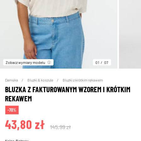
Zobacz wymiary modelu
01
07
Damska
Bluzki & koszule
Bluzki z krótkim rękawem
BLUZKA Z FAKTUROWANYM WZOREM I KRÓTKIM
REKAWEM
-70%
43,80 zł
145,99 zł
Kolor:
Beżowy