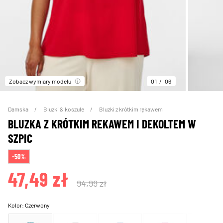
Zobacz wymiary modelu
01
06
Damska
Bluzki & koszule
Bluzki z krótkim rękawem
BLUZKA Z KRÓTKIM REKAWEM I DEKOLTEM W
SZPIC
-50%
47,49 zł
94,99 zł
Kolor:
Czerwony