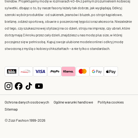
trendów. Projektujemy modę w rozmiarach 40-64 z pełnym zrozumieniem kobiecej
sylwetki, dbając o to, by nasze fasony leżały tak dobrze, jak wyglądają. Odkryj
szeroki wybór produktów: od sukienek, jeansów i bluzek, po stroje kąpielowe,
bieliznę, odzież sportową, obuwie o poszerzonej tęgości oraz akcesoria. Niezależnie
od tego, czy szukasz nowej stylizacji na co dzień, stroju na imprezę, czy ubrań, które
dotrzymają Ci kroku przez cały dzień, znajdziesz u nas modę plus size, w której
poczujesz się w pełni sobą. Kupuj swoje ulubione modele online i odkryj modę
stworzoną z myślą o kobiecych kształtach – a nie tylko o standardach.
Ochrona danych osobowych
Ogólne warunki handlowe
Polityka cookies
Sitemap
© Zizzi Fashion 1999-2026