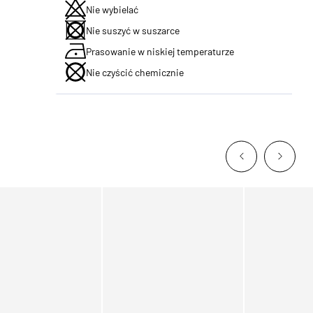
Nie wybielać
Nie suszyć w suszarce
Prasowanie w niskiej temperaturze
Nie czyścić chemicznie