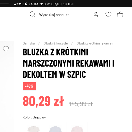
WYMIEŃ ZA DARMO
W CIĄGU 30 DNI
Damska
Bluzki & koszule
Bluzki z krótkim rękawem
BLUZKA Z KRÓTKIMI
MARSZCZONYMI REKAWAMI I
DEKOLTEM W SZPIC
-45%
80,29 zł
145,99 zł
Kolor:
Brązowy