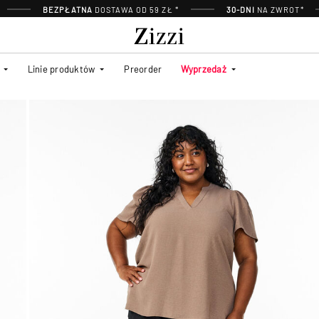
BEZPŁATNA
DOSTAWA OD 59 ZŁ *
30-DNI
NA ZWROT*
Linie produktów
Preorder
Wyprzedaż