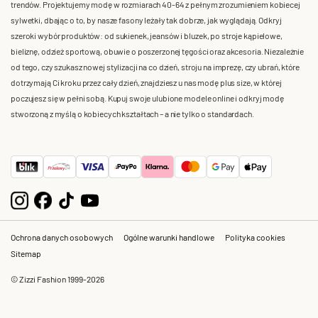
trendów. Projektujemy modę w rozmiarach 40-64 z pełnym zrozumieniem kobiecej
sylwetki, dbając o to, by nasze fasony leżały tak dobrze, jak wyglądają. Odkryj
szeroki wybór produktów: od sukienek, jeansów i bluzek, po stroje kąpielowe,
bieliznę, odzież sportową, obuwie o poszerzonej tęgości oraz akcesoria. Niezależnie
od tego, czy szukasz nowej stylizacji na co dzień, stroju na imprezę, czy ubrań, które
dotrzymają Ci kroku przez cały dzień, znajdziesz u nas modę plus size, w której
poczujesz się w pełni sobą. Kupuj swoje ulubione modele online i odkryj modę
stworzoną z myślą o kobiecych kształtach – a nie tylko o standardach.
Ochrona danych osobowych
Ogólne warunki handlowe
Polityka cookies
Sitemap
© Zizzi Fashion 1999-2026