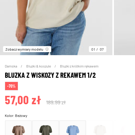
Zobacz wymiary modelu
01
07
Damska
Bluzki & koszule
Bluzki z krótkim rękawem
BLUZKA Z WISKOZY Z REKAWEM 1/2
-70%
57,00 zł
189,99 zł
Kolor:
Beżowy