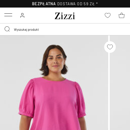
BEZPŁATNA
DOSTAWA OD 59 ZŁ *
Menu