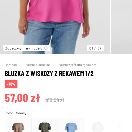
Zobacz wymiary modelu
01
07
Damska
Bluzki & koszule
Bluzki z krótkim rękawem
BLUZKA Z WISKOZY Z REKAWEM 1/2
-70%
57,00 zł
189,99 zł
Kolor:
Różowy