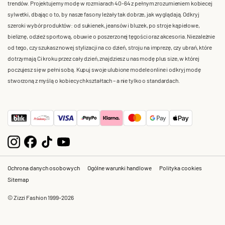
trendów. Projektujemy modę w rozmiarach 40-64 z pełnym zrozumieniem kobiecej
sylwetki, dbając o to, by nasze fasony leżały tak dobrze, jak wyglądają. Odkryj
szeroki wybór produktów: od sukienek, jeansów i bluzek, po stroje kąpielowe,
bieliznę, odzież sportową, obuwie o poszerzonej tęgości oraz akcesoria. Niezależnie
od tego, czy szukasz nowej stylizacji na co dzień, stroju na imprezę, czy ubrań, które
dotrzymają Ci kroku przez cały dzień, znajdziesz u nas modę plus size, w której
poczujesz się w pełni sobą. Kupuj swoje ulubione modele online i odkryj modę
stworzoną z myślą o kobiecych kształtach – a nie tylko o standardach.
Ochrona danych osobowych
Ogólne warunki handlowe
Polityka cookies
Sitemap
© Zizzi Fashion 1999-2026