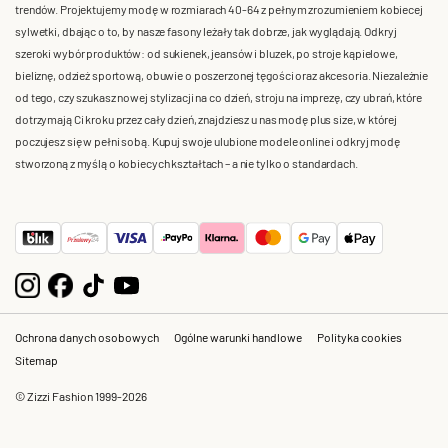
trendów. Projektujemy modę w rozmiarach 40-64 z pełnym zrozumieniem kobiecej
sylwetki, dbając o to, by nasze fasony leżały tak dobrze, jak wyglądają. Odkryj
szeroki wybór produktów: od sukienek, jeansów i bluzek, po stroje kąpielowe,
bieliznę, odzież sportową, obuwie o poszerzonej tęgości oraz akcesoria. Niezależnie
od tego, czy szukasz nowej stylizacji na co dzień, stroju na imprezę, czy ubrań, które
dotrzymają Ci kroku przez cały dzień, znajdziesz u nas modę plus size, w której
poczujesz się w pełni sobą. Kupuj swoje ulubione modele online i odkryj modę
stworzoną z myślą o kobiecych kształtach – a nie tylko o standardach.
Ochrona danych osobowych
Ogólne warunki handlowe
Polityka cookies
Sitemap
© Zizzi Fashion 1999-2026