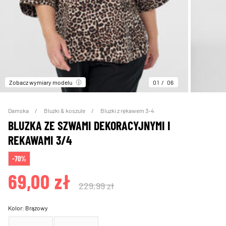
Zobacz wymiary modelu
01
06
Damska
Bluzki & koszule
Bluzki z rękawem 3-4
BLUZKA ZE SZWAMI DEKORACYJNYMI I
REKAWAMI 3/4
-70%
69,00 zł
229,99 zł
Kolor:
Brązowy