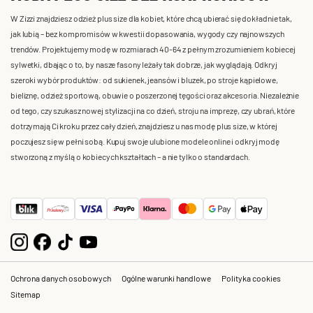
W Zizzi znajdziesz odzież plus size dla kobiet, które chcą ubierać się dokładnie tak,
jak lubią – bez kompromisów w kwestii dopasowania, wygody czy najnowszych
trendów. Projektujemy modę w rozmiarach 40-64 z pełnym zrozumieniem kobiecej
sylwetki, dbając o to, by nasze fasony leżały tak dobrze, jak wyglądają. Odkryj
szeroki wybór produktów: od sukienek, jeansów i bluzek, po stroje kąpielowe,
bieliznę, odzież sportową, obuwie o poszerzonej tęgości oraz akcesoria. Niezależnie
od tego, czy szukasz nowej stylizacji na co dzień, stroju na imprezę, czy ubrań, które
dotrzymają Ci kroku przez cały dzień, znajdziesz u nas modę plus size, w której
poczujesz się w pełni sobą. Kupuj swoje ulubione modele online i odkryj modę
stworzoną z myślą o kobiecych kształtach – a nie tylko o standardach.
Ochrona danych osobowych
Ogólne warunki handlowe
Polityka cookies
Sitemap