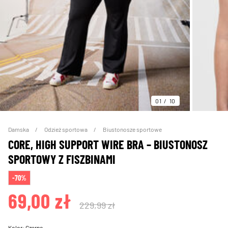
01
10
Damska
Odzież sportowa
Biustonosze sportowe
CORE, HIGH SUPPORT WIRE BRA – BIUSTONOSZ
SPORTOWY Z FISZBINAMI
-70%
69,00 zł
229,99 zł
Kolor:
Czarne