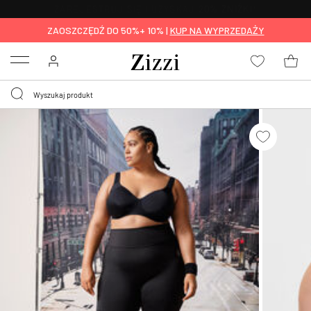
BEZPŁATNA
DOSTAWA OD 59 ZŁ *
ZAOSZCZĘDŹ DO 50%+ 10% |
KUP NA WYPRZEDAŻY
Menu