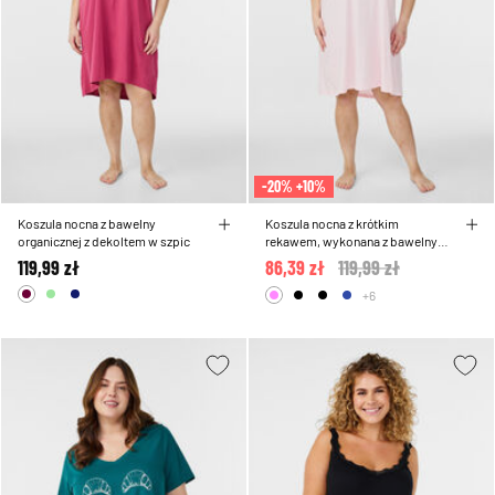
-20% +10%
Koszula nocna z bawelny
Koszula nocna z krótkim
organicznej z dekoltem w szpic
rekawem, wykonana z bawelny
organicznej
119,99 zł
86,39 zł
Price reduced from
119,99 zł
to
+6