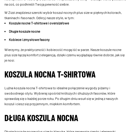
na coś, co podkreśli Twoją pewność siebie.
W Zizzi znajdziesz szeroki wybór koszul nocnych plus size w pięknych kolorach,
tkaninach i fasonach. Odkryj nasze style, w tym:
Koszule nocne T-shirtowe i oversize’owe
Długie koszule nocne
Kobiece i zmysłowe fasony
Wierzymy, że praktyczność i kobiecość mogą iść w parze. Nasze koszule nocne
plus size łączą komfort z elegancją, dzięki czemu wyglądają równie dobrze, jak się
je nosi.
KOSZULA NOCNA T-SHIRTOWA
Luźna koszula nocna T-shirtowa to idealne połączenie wygody piżamy i
swobodnego stylu. Wybieraj spośród krótszych i dłuższych fasonów, które
sprawdzą się o każdej porze roku. Po długim dniu wsuń się w jedną z naszych
koszul i ciesz się przyjemnym, miękkim komfortem.
DŁUGA KOSZULA NOCNA
Długie koszule nocne plus size to klasyka, która zapewnia ciepło i elegancki