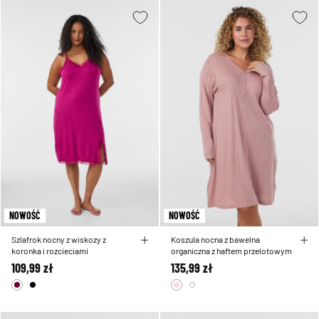
NOWOŚĆ
NOWOŚĆ
Szlafrok nocny z wiskozy z
Koszula nocna z bawelna
koronka i rozcieciami
organiczna z haftem przelotowym
109,99 zł
135,99 zł