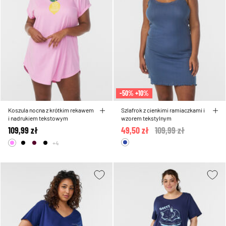
-50% +10%
Koszula nocna z krótkim rekawem
Szlafrok z cienkimi ramiaczkami i
i nadrukiem tekstowym
wzorem tekstylnym
109,99 zł
49,50 zł
Price reduced from
109,99 zł
to
+4