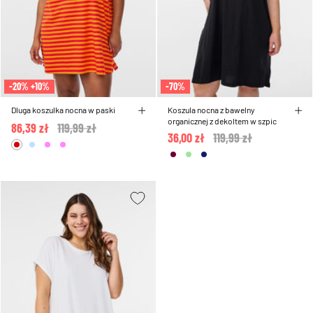
-20% +10%
-70%
Dluga koszulka nocna w paski
Koszula nocna z bawelny
organicznej z dekoltem w szpic
86,39 zł
Price reduced from
119,99 zł
to
36,00 zł
Price reduced from
119,99 zł
to