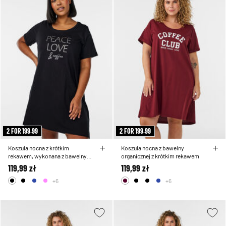
2 FOR 199.99
2 FOR 199.99
Koszula nocna z krótkim
Koszula nocna z bawelny
rekawem, wykonana z bawelny
organicznej z krótkim rekawem
organicznej
119,99 zł
119,99 zł
+6
+6