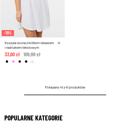
-70%
Koszula nocna z krótkim rekawem
i nadrukiem tekstowym
33,00 zł
Price reduced from
109,99 zł
to
+4
Pokazano 41 z 41 produktów
POPULARNE KATEGORIE