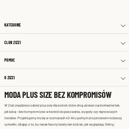
KATEGORIE
CLUB ZIZZI
POMOC
O ZIZZI
MODA PLUS SIZE BEZ KOMPROMISÓW
W Zizzi znajdziesz odzież plus size dla kobiet, które chcą ubierać się dokładnie tak,
jak lubią – bez kompromisów w kwestii dopasowania, wygody czy najnowszych
trendów. Projektujemy modę w rozmiarach 40-64 z pełnym zrozumieniem kobiecej
sylwetki, dbając o to, by nasze fasony leżały tak dobrze, jak wyglądają. Odkryj