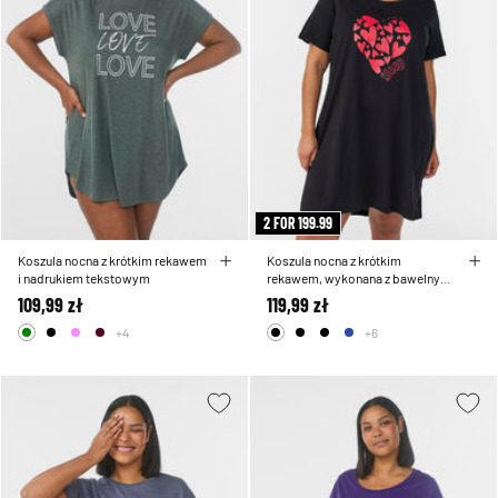
2 FOR 199.99
Koszula nocna z krótkim rekawem
Koszula nocna z krótkim
i nadrukiem tekstowym
rekawem, wykonana z bawelny
organicznej
109,99 zł
119,99 zł
+4
+6