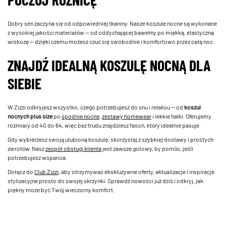
Dobry sen zaczyna się od odpowiedniej tkaniny. Nasze koszule nocne są wykonane
z wysokiej jakości materiałów — od oddychającej bawełny po miękką, elastyczną
wiskozę — dzięki czemu możesz czuć się swobodnie i komfortowo przez całą noc.
ZNAJDŹ IDEALNĄ KOSZULĘ NOCNĄ DLA
SIEBIE
W Zizzi odkryjesz wszystko, czego potrzebujesz do snu i relaksu — od
koszul
nocnych plus size
po
spodnie nocne
,
zestawy homewear
i lekkie halki. Oferujemy
rozmiary od 40 do 64, więc bez trudu znajdziesz fason, który idealnie pasuje.
Gdy wybierzesz swoją ulubioną koszulę, skorzystaj z szybkiej dostawy i prostych
zwrotów. Nasz
zespół obsługi klienta
jest zawsze gotowy, by pomóc, jeśli
potrzebujesz wsparcia.
Dołącz do
Club Zizzi
, aby otrzymywać ekskluzywne oferty, aktualizacje i inspiracje
stylizacyjne prosto do swojej skrzynki. Sprawdź nowości już dziś i odkryj, jak
piękny może być Twój wieczorny komfort.