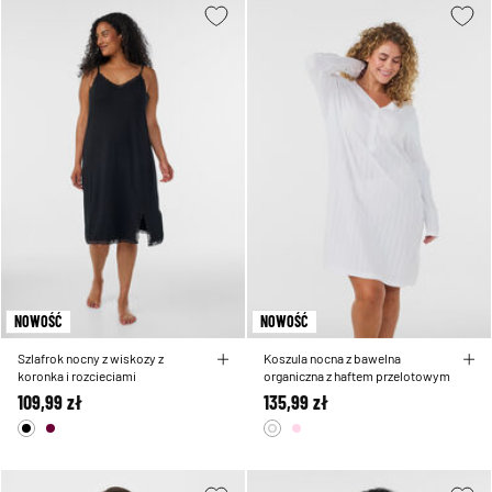
NOWOŚĆ
NOWOŚĆ
Szlafrok nocny z wiskozy z
Koszula nocna z bawelna
koronka i rozcieciami
organiczna z haftem przelotowym
109,99 zł
135,99 zł