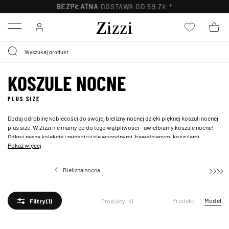
30-DNI
NA ZWROT*
Menu
KOSZULE NOCNE
PLUS SIZE
Dodaj odrobinę kobiecości do swojej bielizny nocnej dzięki pięknej koszuli nocnej
plus size. W Zizzi nie mamy co do tego wątpliwości – uwielbiamy koszule nocne!
Odkryj naszą kolekcję i zainspiruj się wygodnymi, bawełnianymi koszulami
Pokaż więcej
nocnymi w rozmiarach plus size.
Bielizna nocna
Koszule nocne
Produkt
Model
Produkty: 41
Filtry
(1)