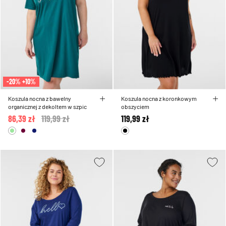
-20% +10%
Koszula nocna z bawelny
Koszula nocna z koronkowym
organicznej z dekoltem w szpic
obszyciem
86,39 zł
Price reduced from
119,99 zł
to
119,99 zł