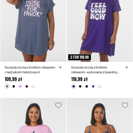
2 FOR 199.99
Koszula nocna z krótkim rekawem
Koszula nocna z krótkim
i nadrukiem tekstowym
rekawem, wykonana z bawelny
organicznej
109,99 zł
119,99 zł
+4
+6