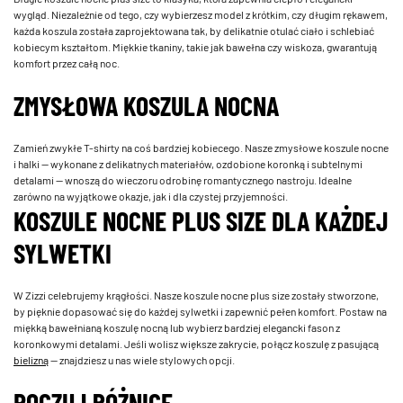
wygląd. Niezależnie od tego, czy wybierzesz model z krótkim, czy długim rękawem,
każda koszula została zaprojektowana tak, by delikatnie otulać ciało i schlebiać
kobiecym kształtom. Miękkie tkaniny, takie jak bawełna czy wiskoza, gwarantują
komfort przez całą noc.
ZMYSŁOWA KOSZULA NOCNA
Zamień zwykłe T-shirty na coś bardziej kobiecego. Nasze zmysłowe koszule nocne
i halki — wykonane z delikatnych materiałów, ozdobione koronką i subtelnymi
detalami — wnoszą do wieczoru odrobinę romantycznego nastroju. Idealne
zarówno na wyjątkowe okazje, jak i dla czystej przyjemności.
KOSZULE NOCNE PLUS SIZE DLA KAŻDEJ
SYLWETKI
W Zizzi celebrujemy krągłości. Nasze koszule nocne plus size zostały stworzone,
by pięknie dopasować się do każdej sylwetki i zapewnić pełen komfort. Postaw na
miękką bawełnianą koszulę nocną lub wybierz bardziej elegancki fason z
koronkowymi detalami. Jeśli wolisz większe zakrycie, połącz koszulę z pasującą
bielizną
— znajdziesz u nas wiele stylowych opcji.
POCZUJ RÓŻNICĘ