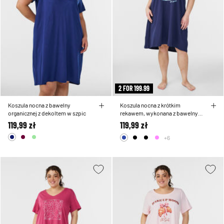
2 FOR 199.99
Koszula nocna z bawelny
Koszula nocna z krótkim
organicznej z dekoltem w szpic
rekawem, wykonana z bawelny
organicznej
119,99 zł
119,99 zł
+6