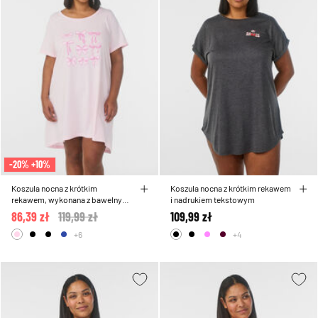
-20% +10%
Koszula nocna z krótkim
Koszula nocna z krótkim rekawem
rekawem, wykonana z bawelny
i nadrukiem tekstowym
organicznej
86,39 zł
Price reduced from
119,99 zł
to
109,99 zł
+6
+4