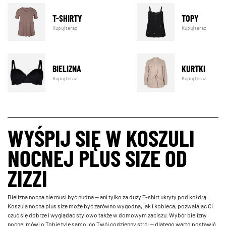
T-SHIRTY
TOPY
Kupuj teraz
Kupuj teraz
BIELIZNA
KURTKI
Kupuj teraz
Kupuj teraz
WYŚPIJ SIĘ W KOSZULI
NOCNEJ PLUS SIZE OD
ZIZZI
Bielizna nocna nie musi być nudna — ani tylko za duży T-shirt ukryty pod kołdrą.
Koszula nocna plus size może być zarówno wygodna, jak i kobieca, pozwalając Ci
czuć się dobrze i wyglądać stylowo także w domowym zaciszu. Wybór bielizny
nocnej mówi o Tobie tyle samo, co Twój codzienny strój — dlatego warto postawić