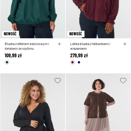
NOWOŚĆ
NOWOŚĆ
Bluzka z efektem balonowym i
Lekka bluzka z falbankami i
detalami ze szyfonu
wiazaniami
109,99 zł
279,99 zł