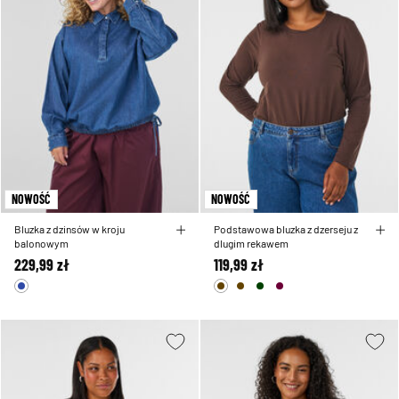
NOWOŚĆ
NOWOŚĆ
Bluzka z dzinsów w kroju
Podstawowa bluzka z dzerseju z
balonowym
dlugim rekawem
229,99 zł
119,99 zł