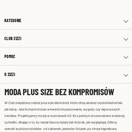
KATEGORIE
CLUB ZIZZI
POMOC
O ZIZZI
MODA PLUS SIZE BEZ KOMPROMISÓW
W Zizzi znajdziesz odzież plus size dla kobiet, które chcą ubierać się dokładnie tak,
jak lubią – bez kompromisów w kwestii dopasowania, wygody czy najnowszych
trendów. Projektujemy modę w rozmiarach 40-64 z pełnym zrozumieniem kobiecej
sylwetki, dbając o to, by nasze fasony leżały tak dobrze, jak wyglądają. Odkryj
szeroki wybór produktów: od sukienek, jeansów i bluzek, po stroje kąpielowe,