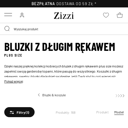
30-DNI
NA ZWROT*
Menu
BLUZKI Z DŁUGIM RĘKAWEM
PLUS SIZE
Dzięki naszej pięknej kolekcji kobiecych bluzek z długim rękawem plus size możesz
zapełnić swoją garderobę topami, które pasują do wszystkiego. Koszulki z długim
rękawem, swetry i bluzki dla kobiet są idealne, jeśli Twój styl to coś więcej niż
Pokaż więcej
zwykła koszulka. Zapoznaj się z naszym dużym wyborem klasycznych i stylowych
topów z długim rękawem z nadrukami i wzorami.
Bluzki & koszule
Bluzki z
Produkt
Model
Produkty: 168
Filtry
(1)