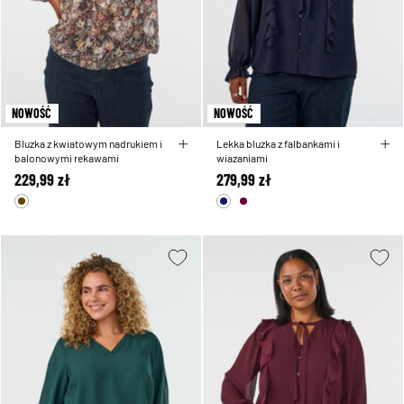
NOWOŚĆ
NOWOŚĆ
Bluzka z kwiatowym nadrukiem i
Lekka bluzka z falbankami i
balonowymi rekawami
wiazaniami
229,99 zł
279,99 zł