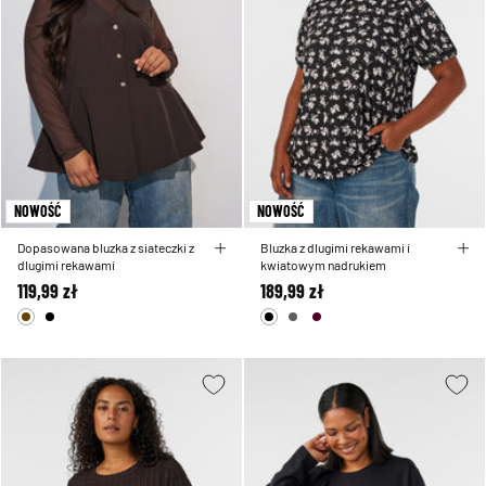
NOWOŚĆ
NOWOŚĆ
Dopasowana bluzka z siateczki z
Bluzka z dlugimi rekawami i
dlugimi rekawami
kwiatowym nadrukiem
119,99 zł
189,99 zł