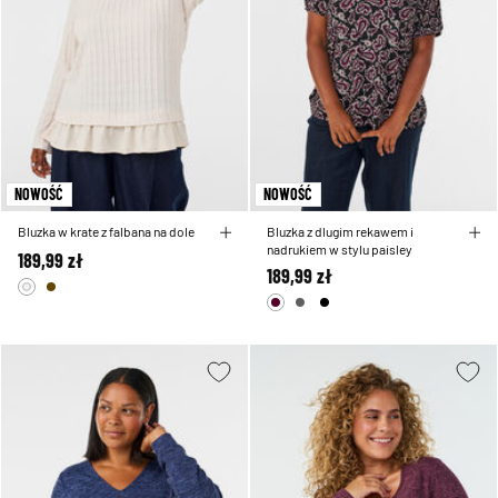
NOWOŚĆ
NOWOŚĆ
Bluzka w krate z falbana na dole
Bluzka z dlugim rekawem i
nadrukiem w stylu paisley
189,99 zł
189,99 zł