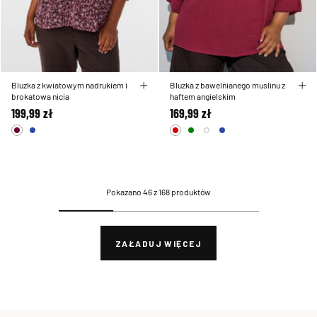
Bluzka z kwiatowym nadrukiem i
Bluzka z bawelnianego muslinu z
brokatowa nicia
haftem angielskim
199,99 zł
169,99 zł
Pokazano 46 z 168 produktów
ZAŁADUJ WIĘCEJ