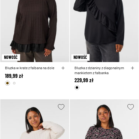
NOWOŚĆ
NOWOŚĆ
Bluzka w krate z falbana na dole
Bluzka z dzianiny z diagonalnym
mankietem z falbanka
189,99 zł
229,99 zł