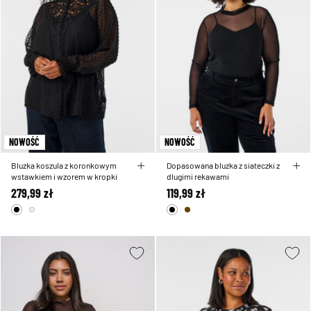
NOWOŚĆ
NOWOŚĆ
Bluzka koszula z koronkowym
Dopasowana bluzka z siateczki z
wstawkiem i wzorem w kropki
dlugimi rekawami
279,99 zł
119,99 zł