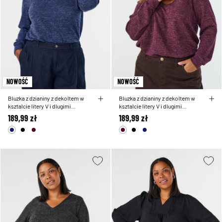
NOWOŚĆ
NOWOŚĆ
Bluzka z dzianiny z dekoltem w
Bluzka z dzianiny z dekoltem w
ksztalcie litery V i dlugimi
ksztalcie litery V i dlugimi
rekawami
rekawami
189,99 zł
189,99 zł