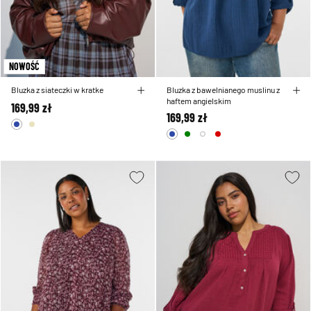
NOWOŚĆ
Bluzka z siateczki w kratke
Bluzka z bawelnianego muslinu z
haftem angielskim
169,99 zł
169,99 zł