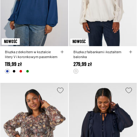
NOWOŚĆ
NOWOŚĆ
Bluzka z dekoltem w ksztalcie
Bluzka z falbankami i ksztaltem
litery V i koronkowym pasemkiem
balonika
119,99 zł
279,99 zł