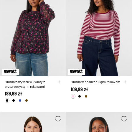
NOWOŚĆ
NOWOŚĆ
Bluzka z szyfonu w kwiaty z
Bluzka w paski z dlugim rekawem
przezroczystymi rekawami
109,99 zł
189,99 zł