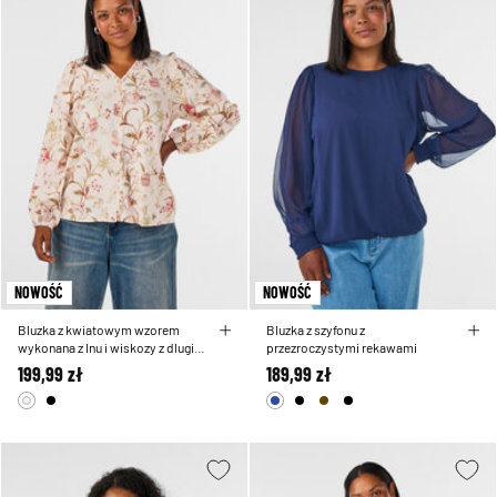
NOWOŚĆ
NOWOŚĆ
Bluzka z kwiatowym wzorem
Bluzka z szyfonu z
wykonana z lnu i wiskozy z dlugim
przezroczystymi rekawami
rekawem
199,99 zł
189,99 zł