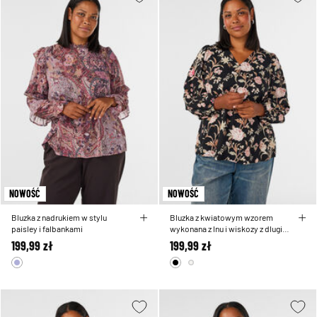
NOWOŚĆ
NOWOŚĆ
Bluzka z nadrukiem w stylu
Bluzka z kwiatowym wzorem
paisley i falbankami
wykonana z lnu i wiskozy z dlugim
rekawem
199,99 zł
199,99 zł