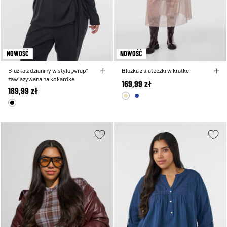
NOWOŚĆ
NOWOŚĆ
Bluzka z dzianiny w stylu „wrap”
Bluzka z siateczki w kratke
zawiazywana na kokardke
169,99 zł
189,99 zł