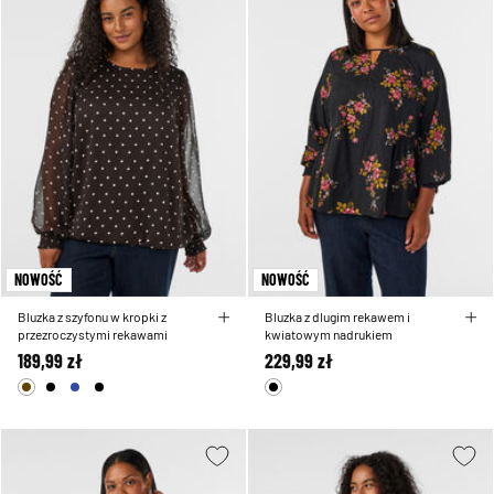
NOWOŚĆ
NOWOŚĆ
Bluzka z szyfonu w kropki z
Bluzka z dlugim rekawem i
przezroczystymi rekawami
kwiatowym nadrukiem
189,99 zł
229,99 zł