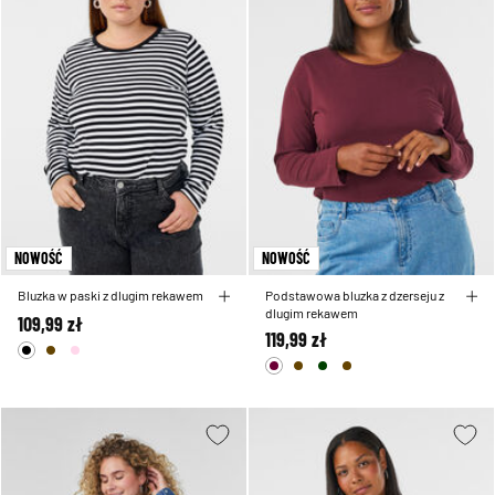
NOWOŚĆ
NOWOŚĆ
Bluzka w paski z dlugim rekawem
Podstawowa bluzka z dzerseju z
dlugim rekawem
109,99 zł
119,99 zł