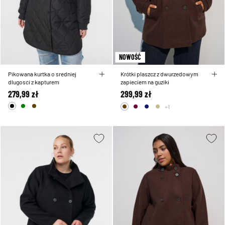
NOWOŚĆ
Pikowana kurtka o sredniej
Krótki plaszcz z dwurzedowym
dlugosci z kapturem
zapieciem na guziki
279,99 zł
299,99 zł
+1