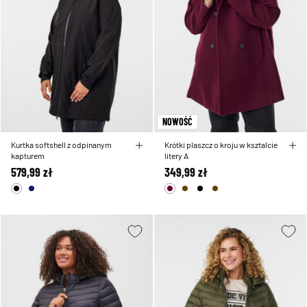
NOWOŚĆ
Kurtka softshell z odpinanym
Krótki plaszcz o kroju w ksztalcie
kapturem
litery A
579,99 zł
349,99 zł