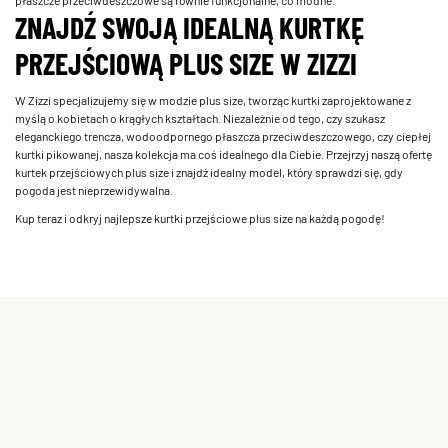
ZNAJDŹ SWOJĄ IDEALNĄ KURTKĘ
PRZEJŚCIOWĄ PLUS SIZE W ZIZZI
W Zizzi specjalizujemy się w modzie plus size, tworząc kurtki zaprojektowane z
myślą o kobietach o krągłych kształtach. Niezależnie od tego, czy szukasz
eleganckiego trencza, wodoodpornego płaszcza przeciwdeszczowego, czy ciepłej
kurtki pikowanej, nasza kolekcja ma coś idealnego dla Ciebie. Przejrzyj naszą ofertę
kurtek przejściowych plus size i znajdź idealny model, który sprawdzi się, gdy
pogoda jest nieprzewidywalna.
Kup teraz i odkryj najlepsze kurtki przejściowe plus size na każdą pogodę!