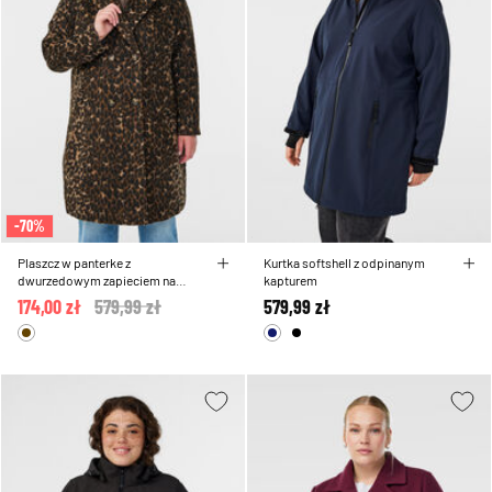
-70%
Plaszcz w panterke z
Kurtka softshell z odpinanym
dwurzedowym zapieciem na
kapturem
guziki
174,00 zł
Price reduced from
579,99 zł
to
579,99 zł