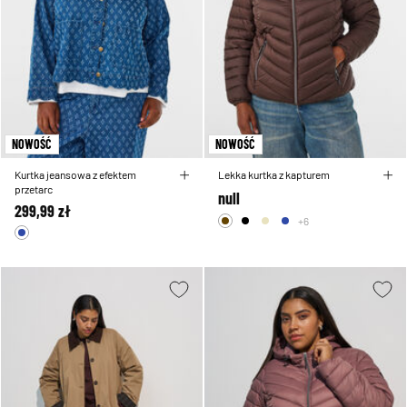
NOWOŚĆ
NOWOŚĆ
Kurtka jeansowa z efektem
Lekka kurtka z kapturem
przetarc
null
299,99 zł
+6