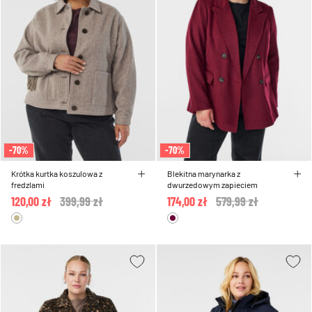
-70%
-70%
Krótka kurtka koszulowa z
Blekitna marynarka z
fredzlami
dwurzedowym zapieciem
120,00 zł
Price reduced from
399,99 zł
to
174,00 zł
Price reduced from
579,99 zł
to