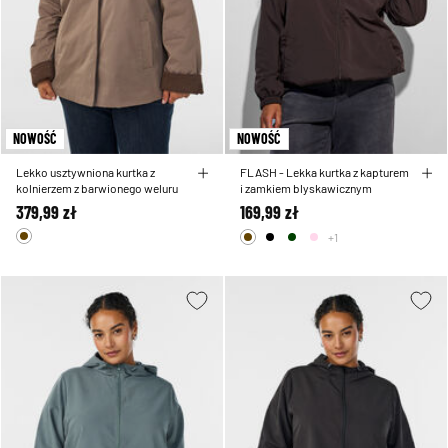
NOWOŚĆ
NOWOŚĆ
Lekko usztywniona kurtka z
FLASH - Lekka kurtka z kapturem
kolnierzem z barwionego weluru
i zamkiem blyskawicznym
379,99 zł
169,99 zł
+1