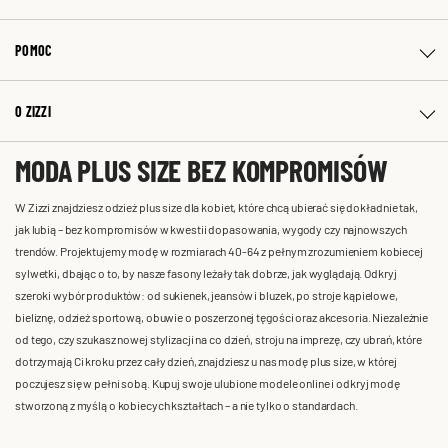
POMOC
O ZIZZI
MODA PLUS SIZE BEZ KOMPROMISÓW
W Zizzi znajdziesz odzież plus size dla kobiet, które chcą ubierać się dokładnie tak,
jak lubią – bez kompromisów w kwestii dopasowania, wygody czy najnowszych
trendów. Projektujemy modę w rozmiarach 40-64 z pełnym zrozumieniem kobiecej
sylwetki, dbając o to, by nasze fasony leżały tak dobrze, jak wyglądają. Odkryj
szeroki wybór produktów: od sukienek, jeansów i bluzek, po stroje kąpielowe,
bieliznę, odzież sportową, obuwie o poszerzonej tęgości oraz akcesoria. Niezależnie
od tego, czy szukasz nowej stylizacji na co dzień, stroju na imprezę, czy ubrań, które
dotrzymają Ci kroku przez cały dzień, znajdziesz u nas modę plus size, w której
poczujesz się w pełni sobą. Kupuj swoje ulubione modele online i odkryj modę
stworzoną z myślą o kobiecych kształtach – a nie tylko o standardach.