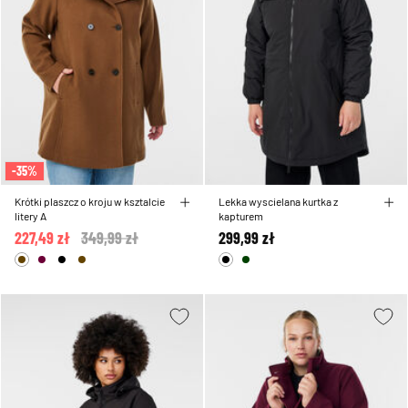
-35%
Krótki plaszcz o kroju w ksztalcie
Lekka wyscielana kurtka z
litery A
kapturem
227,49 zł
Price reduced from
349,99 zł
to
299,99 zł