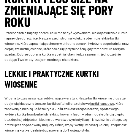
ZMIENIAJĄCE SIĘ PORY
ROKU
Przechodzenie między porami roku może być wyzwaniem, ale odpowiednia kurtka
naprawdę robi różnicę. Nasza wszechstronna kolekcja obejmuje lekkie kurtki
wiosenne, które zapewniają ochronę w chłodne poranki i wietrzne popołudnia, oraz
cieplejsze kurtki jesienne, które otulą Cię przytulnością, gdy temperatura zaczyna
spadać. Dobrze dobrana kurtka wypełnia lukę między sezonami, jednocześnie
dodając Twoim stylizacjom modnego charakteru.
LEKKIE I PRAKTYCZNE KURTKI
WIOSENNE
Wiosna to czas na świeże, oddychające warstwy. Nasze
kurtki wiosenne plus size
obejmują klasyczne trencze, kurtki softshell oraz stylowe
kurtki jeansowe
, które
zapewniają idealną ilość zakrycia. Jeśli szukasz czegoś bardziej sportowego,
wybierz kurtkę bomberkę lub lekki, pikowany fason — oba modele oferują ciepło
bez zbędnej objętości, idealne do warstwowych stylizacji. Niezależnie od tego, czy
preferujesz dopasowany krój, czy luźniejszą sylwetkę, w naszej kolekcji znajdziesz
wiosenną kurtkę idealnie dopasowaną do Twojego stylu.