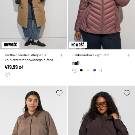
NOWOŚĆ
NOWOŚĆ
Kurtka o sredniej dlugosci z
Lekka kurtka z kapturem
kolnierzem z barwionego plótna
null
479,99 zł
+6