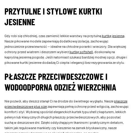
PRZYTULNE I STYLOWE KURTKI
JESIENNE
Gdy robi się chłodniej, czas zamienić lekkie warstwy na przytulną
kurtkę jesienną
.
Nasze pikowane modele zapewniają dodatkową izolację, zachowując
jednocześnie przewiewność — idealne na chłodne poranki i wieczory. Dla większej
ochrony przed wiatrem i deszczem wybierz
kurtkę softshell
, doskonałą na
kapryśną jesienną pogodę. Jeśli natomiast szukasz bardziej modnej opcji, długie i
pikowane kurtki jesienne dodadzą Ci ciepła i elegancji bez rezygnowania ze stylu.
PŁASZCZE PRZECIWDESZCZOWE I
WODOODPORNA ODZIEŻ WIERZCHNIA
Nie pozwól, aby deszcz stanął Ci na drodze do świetnego wyglądu. Nasze
płaszcze
przeciwdeszczowe plus size
zapewniają pełną ochronę przed wilgocią, zachowując
komfort i styl. Wybieraj spośród eleganckich kurtek typu shell z kapturem, lekkich
peleryn lub klasycznych długich płaszczy przeciwdeszczowych, aby pozostać
suchą w deszczowe dni. Dzięki oddychającym tkaninom i praktycznym detalom,
takim jak regulowane mankiety czy kieszenie na zamek błyskawiczny, nasze
płaszcze przeciwdeszczowe są równie funkcjonalne, co modne.