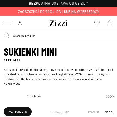
30-DNI
NA ZWROT*
ZAOSZCZĘDŹ DO 50%+ 10% |
KUP NA WYPRZEDAŻY
Menu
SUKIENKI MINI
PLUS SIZE
Krótką sukienkę lub mini sukienkę można nosić zarówno na imprezy, jak i latem i jest
ona idealna do pochwalenia się swoimi krągłościami. W Zizzi mamy duży wybór
modnych krótkich sukienek plus size. Niezależnie od tego, czy potrzebujesz
Pokaż więcej
sukienki na imprezę, czy krótkiej sukienki z długim rękawem, znajdziesz sukienkę,
która będzie do Ciebie pasować. Znajdź czarne lub kolorowe mini sukienki i połącz
je z biżuterią i ulubionymi
sandałami
.
Sukienki
Sukienki mini
Produkt
Model
Produkty: 283
Filtry
(1)