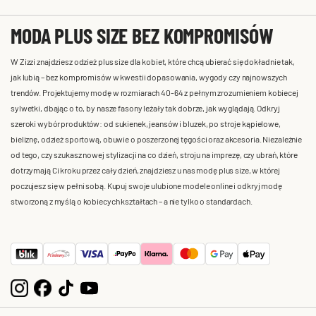
MODA PLUS SIZE BEZ KOMPROMISÓW
W Zizzi znajdziesz odzież plus size dla kobiet, które chcą ubierać się dokładnie tak,
jak lubią – bez kompromisów w kwestii dopasowania, wygody czy najnowszych
trendów. Projektujemy modę w rozmiarach 40-64 z pełnym zrozumieniem kobiecej
sylwetki, dbając o to, by nasze fasony leżały tak dobrze, jak wyglądają. Odkryj
szeroki wybór produktów: od sukienek, jeansów i bluzek, po stroje kąpielowe,
bieliznę, odzież sportową, obuwie o poszerzonej tęgości oraz akcesoria. Niezależnie
od tego, czy szukasz nowej stylizacji na co dzień, stroju na imprezę, czy ubrań, które
dotrzymają Ci kroku przez cały dzień, znajdziesz u nas modę plus size, w której
poczujesz się w pełni sobą. Kupuj swoje ulubione modele online i odkryj modę
stworzoną z myślą o kobiecych kształtach – a nie tylko o standardach.