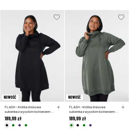
NOWOŚĆ
NOWOŚĆ
FLASH - Krótka dresowa
FLASH - Krótka dresowa
sukienka z wysokim kolnierzem i
sukienka z wysokim kolnierzem i
kieszeniami
kieszeniami
189,99 zł
189,99 zł