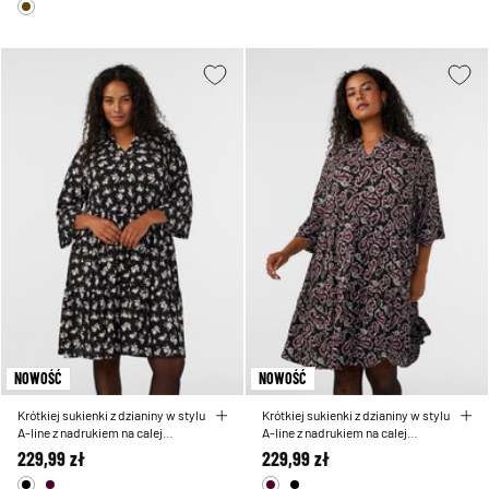
NOWOŚĆ
NOWOŚĆ
Krótkiej sukienki z dzianiny w stylu
Krótkiej sukienki z dzianiny w stylu
A-line z nadrukiem na calej
A-line z nadrukiem na calej
powierzchni
powierzchni
229,99 zł
229,99 zł