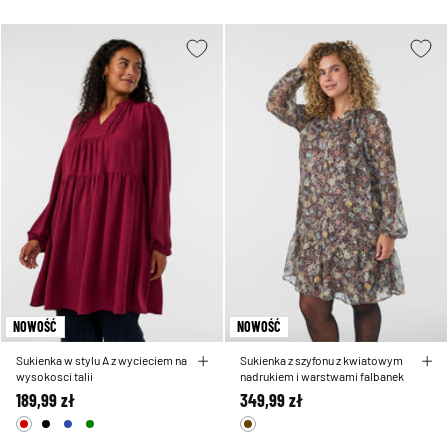
NOWOŚĆ
NOWOŚĆ
Sukienka w stylu A z wycieciem na
Sukienka z szyfonu z kwiatowym
wysokosci talii
nadrukiem i warstwami falbanek
189,99 zł
349,99 zł