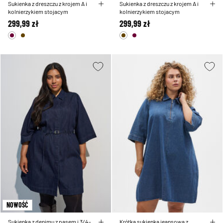
Sukienka z dreszczu z krojem A i
Sukienka z dreszczu z krojem A i
kolnierzykiem stojacym
kolnierzykiem stojacym
299,99 zł
299,99 zł
NOWOŚĆ
Sukienka z denimu z pasem i 3/4-
Krótka sukienka jeansowa z