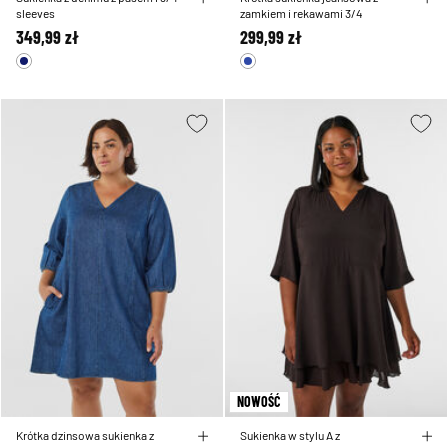
sleeves
zamkiem i rekawami 3/4
349,99 zł
299,99 zł
NOWOŚĆ
Krótka dzinsowa sukienka z
Sukienka w stylu A z