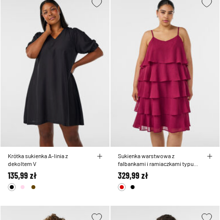
Krótka sukienka A-linia z
Sukienka warstwowa z
dekoltem V
falbankami i ramiaczkami typu
spaghetti
135,99 zł
329,99 zł