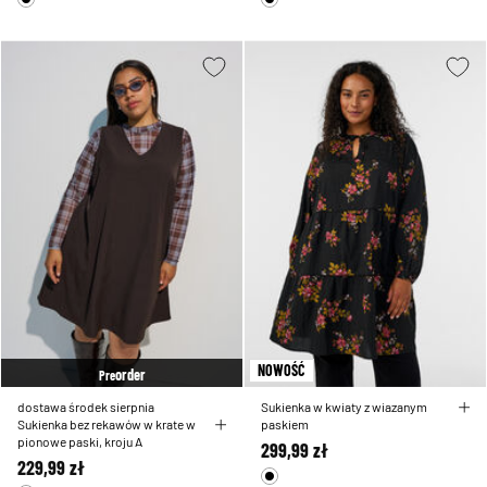
NOWOŚĆ
order
Pre
dostawa środek sierpnia
Sukienka w kwiaty z wiazanym
Sukienka bez rekawów w krate w
paskiem
pionowe paski, kroju A
299,99 zł
229,99 zł