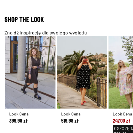
SHOP THE LOOK
Znajdź inspirację dla swojego wyglądu
Look Cena
Look Cena
Look Cena
399,98 zł
519,98 zł
247,00 zł
OSZCZĘD