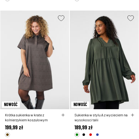
NOWOŚĆ
NOWOŚĆ
Krótka sukienka w krate z
Sukienka w stylu A z wycieciem na
kolnierzykiem koszulowym
wysokosci talii
199,99 zł
189,99 zł