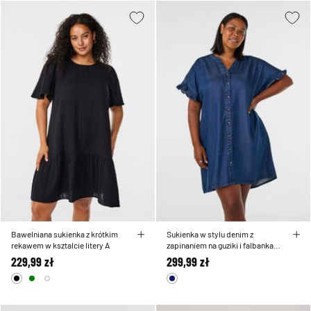
Bawelniana sukienka z krótkim
Sukienka w stylu denim z
rekawem w ksztalcie litery A
zapinaniem na guziki i falbankami
na rekawach
229,99 zł
299,99 zł