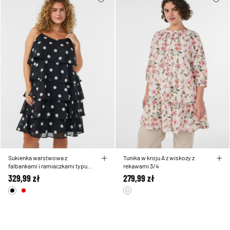
Sukienka warstwowa z
Tunika w kroju A z wiskozy z
falbankami i ramiaczkami typu
rekawami 3/4
spaghetti
329,99 zł
279,99 zł