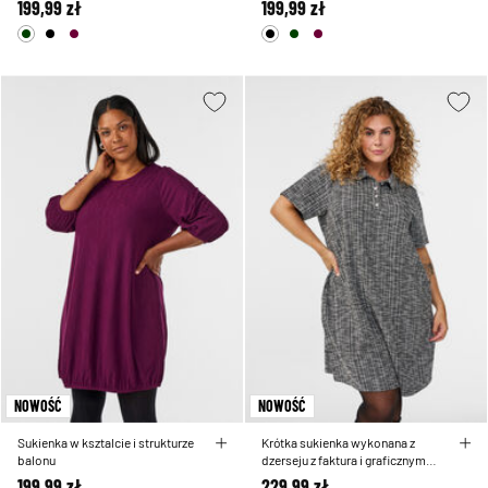
199,99 zł
199,99 zł
NOWOŚĆ
NOWOŚĆ
Sukienka w ksztalcie i strukturze
Krótka sukienka wykonana z
balonu
dzerseju z faktura i graficznym
wzorem w krate
199,99 zł
229,99 zł