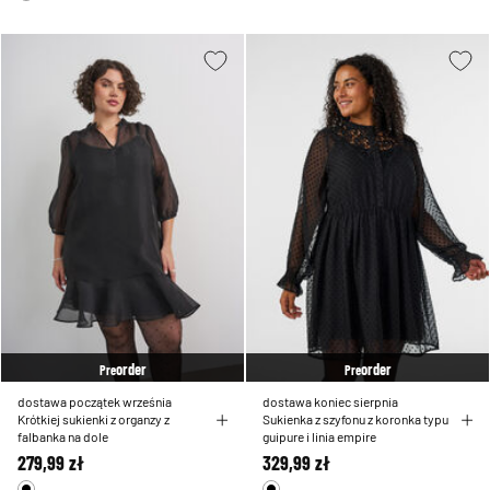
order
order
Pre
Pre
dostawa początek września
dostawa koniec sierpnia
Krótkiej sukienki z organzy z
Sukienka z szyfonu z koronka typu
falbanka na dole
guipure i linia empire
279,99 zł
329,99 zł