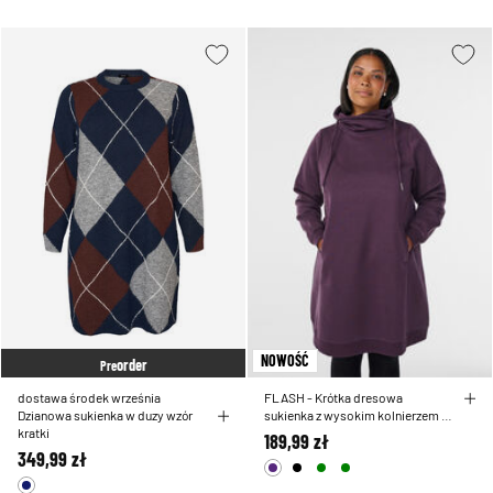
NOWOŚĆ
order
Pre
dostawa środek września
FLASH - Krótka dresowa
Dzianowa sukienka w duzy wzór
sukienka z wysokim kolnierzem i
kratki
kieszeniami
189,99 zł
349,99 zł