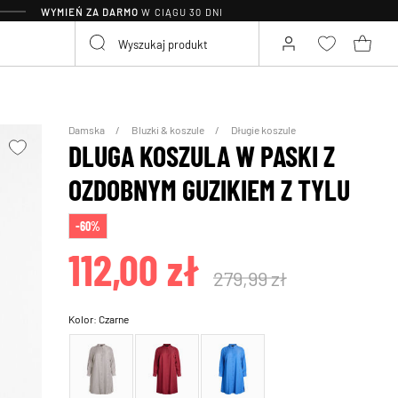
WYMIEŃ ZA DARMO
W CIĄGU 30 DNI
Damska
Bluzki & koszule
Długie koszule
DLUGA KOSZULA W PASKI Z
OZDOBNYM GUZIKIEM Z TYLU
-60%
112,00 zł
279,99 zł
Kolor:
Czarne