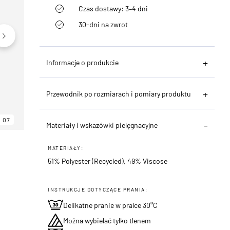
Czas dostawy: 3–4 dni
30-dni na zwrot
Informacje o produkcie
Przewodnik po rozmiarach i pomiary produktu
07
06
07
Materiały i wskazówki pielęgnacyjne
MATERIAŁY:
51% Polyester (Recycled), 49% Viscose
INSTRUKCJE DOTYCZĄCE PRANIA:
Delikatne pranie w pralce 30°C
Można wybielać tylko tlenem