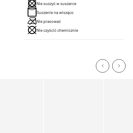
Nie suszyć w suszarce
Suszenie na wisząco
Nie prasować
Nie czyścić chemicznie