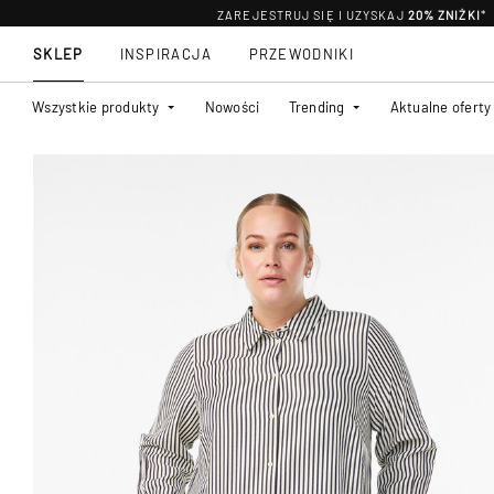
ZAREJESTRUJ SIĘ I UZYSKAJ
20% ZNIŻKI
*
SKLEP
INSPIRACJA
PRZEWODNIKI
Wszystkie produkty
Nowości
Trending
Aktualne oferty