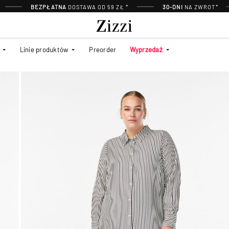
BEZPŁATNA
DOSTAWA OD 59 ZŁ *
30-DNI
NA ZWROT*
Linie produktów
Preorder
Wyprzedaż