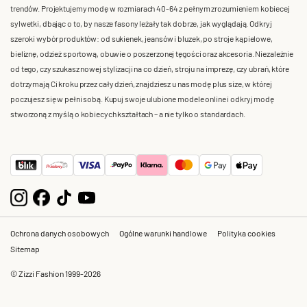
trendów. Projektujemy modę w rozmiarach 40-64 z pełnym zrozumieniem kobiecej
sylwetki, dbając o to, by nasze fasony leżały tak dobrze, jak wyglądają. Odkryj
szeroki wybór produktów: od sukienek, jeansów i bluzek, po stroje kąpielowe,
bieliznę, odzież sportową, obuwie o poszerzonej tęgości oraz akcesoria. Niezależnie
od tego, czy szukasz nowej stylizacji na co dzień, stroju na imprezę, czy ubrań, które
dotrzymają Ci kroku przez cały dzień, znajdziesz u nas modę plus size, w której
poczujesz się w pełni sobą. Kupuj swoje ulubione modele online i odkryj modę
stworzoną z myślą o kobiecych kształtach – a nie tylko o standardach.
Ochrona danych osobowych
Ogólne warunki handlowe
Polityka cookies
Sitemap
© Zizzi Fashion 1999-2026