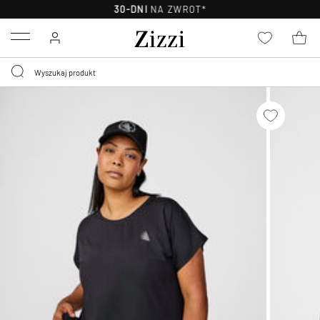
30-DNI
NA ZWROT*
Menu