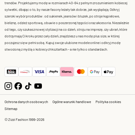
trendów. Projektujemy modę w rozmiarach 40-64 z pełnym zrozumieniem kobiecej
sylwetki, dbając o to, by nasze fasony leżały tak dobrze, jak wyglądają. Odkryj
szeroki wybór produktów: od sukienek, jeansów i bluzek, po stroje kąpielowe,
bieliznę, odzież sportową, obuwie o poszerzonej tęgości oraz akcesoria. Niezależnie
od tego, czy szukasz nowej stylizacji na co dzień, stroju na imprezę, czy ubrań, które
dotrzymają Ci kroku przez cały dzień, znajdziesz u nas modę plus size, w której
poczujesz się w pełni sobą. Kupuj swoje ulubione modele online i odkryj modę
stworzoną z myślą o kobiecych kształtach – a nie tylko o standardach.
Ochrona danych osobowych
Ogólne warunki handlowe
Polityka cookies
Sitemap
© Zizzi Fashion 1999-2026