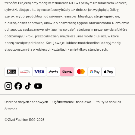
trendów. Projektujemy modę w rozmiarach 40-64 z pełnym zrozumieniem kobiecej
sylwetki, dbając o to, by nasze fasony leżały tak dobrze, jak wyglądają. Odkryj
szeroki wybór produktów: od sukienek, jeansów i bluzek, po stroje kąpielowe,
bieliznę, odzież sportową, obuwie o poszerzonej tęgości oraz akcesoria. Niezależnie
od tego, czy szukasz nowej stylizacji na co dzień, stroju na imprezę, czy ubrań, które
dotrzymają Ci kroku przez cały dzień, znajdziesz u nas modę plus size, w której
poczujesz się w pełni sobą. Kupuj swoje ulubione modele online i odkryj modę
stworzoną z myślą o kobiecych kształtach – a nie tylko o standardach.
Ochrona danych osobowych
Ogólne warunki handlowe
Polityka cookies
Sitemap
© Zizzi Fashion 1999-2026