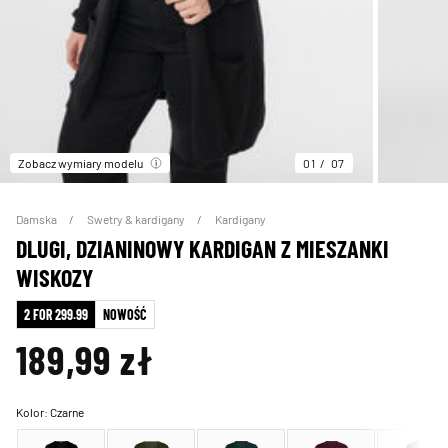
Zobacz wymiary modelu
01
07
Damska
Swetry & kardigany
Kardigany
DLUGI, DZIANINOWY KARDIGAN Z MIESZANKI
WISKOZY
2 FOR 299.99
NOWOŚĆ
189,99 zł
Kolor:
Czarne