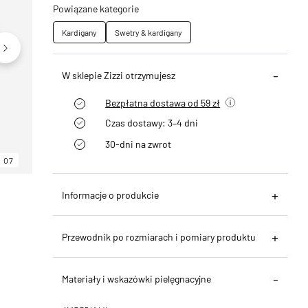
Powiązane kategorie
Kardigany
Swetry & kardigany
W sklepie Zizzi otrzymujesz
Bezpłatna dostawa od 59 zł
Czas dostawy: 3–4 dni
30-dni na zwrot
07
06
07
Informacje o produkcie
Przewodnik po rozmiarach i pomiary produktu
Materiały i wskazówki pielęgnacyjne