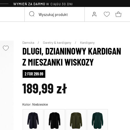
WYMIEŃ ZA DARMO
W CIĄGU 30 DNI
Damska
Swetry & kardigany
Kardigany
DLUGI, DZIANINOWY KARDIGAN
Z MIESZANKI WISKOZY
2 FOR 299.99
189,99 zł
Kolor:
Niebieskie