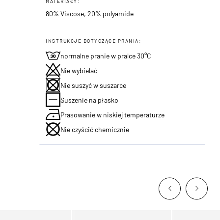
MATERIAŁY:
80% Viscose, 20% polyamide
INSTRUKCJE DOTYCZĄCE PRANIA:
normalne pranie w pralce 30°C
Nie wybielać
Nie suszyć w suszarce
Suszenie na płasko
Prasowanie w niskiej temperaturze
Nie czyścić chemicznie