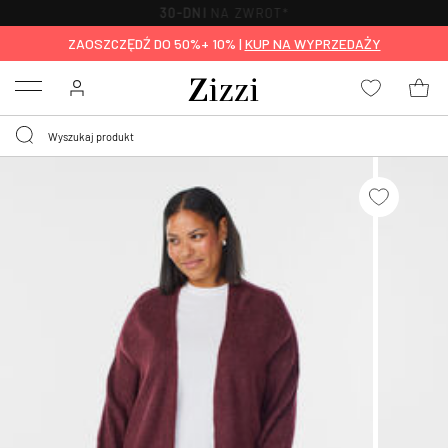
WYMIEŃ ZA DARMO
W CIĄGU 30 DNI
ZAOSZCZĘDŹ DO 50%+ 10% |
KUP NA WYPRZEDAŻY
Menu