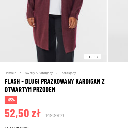
01
07
Damska
Swetry & kardigany
Kardigany
FLASH - DLUGI PRAZKOWANY KARDIGAN Z
OTWARTYM PRZODEM
-65%
52,50 zł
149,99 zł
Kolor:
Czerwony