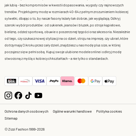
jak lubią – bez kompromisów w kwestii dopasowania, wygody czy najnowszych
trendów. Projektujemy modę w rozmiarach 40-64 z pełnym zrozumieniem kobiecej
sylwetki, dbając o to, by nasze fasony leżały tak dobrze, jak wyglądają. Odkryj
szeroki wybór produktów: od sukienek, jeansów i bluzek, po stroje kąpielowe,
bieliznę, odzież sportową, obuwie o poszerzonej tęgości oraz akcesoria. Niezależnie
od tego, czy szukasz nowej stylizacji na co dzień, stroju na imprezę, czy ubrań, które
dotrzymają Ci kroku przez cały dzień, znajdziesz u nas modę plus size, w której
poczujesz się w pełni sobą. Kupuj swoje ulubione modele online i odkryj modę
stworzoną z myślą o kobiecych kształtach – a nie tylko o standardach.
Ochrona danych osobowych
Ogólne warunki handlowe
Polityka cookies
Sitemap
© Zizzi Fashion 1999-2026