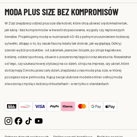
MODA PLUS SIZE BEZ KOMPROMISÓW
W Zizzi znajdziesz odzież plus size dla kobiet, które chcą ubierać się dokładnie tak,
jak lubią – bez kompromisów w kwestii dopasowania, wygody czy najnowszych
trendów. Projektujemy modę w rozmiarach 40-64 z pełnym zrozumieniem kobiecej
sylwetki, dbając o to, by nasze fasony leżały tak dobrze, jak wyglądają. Odkryj
szeroki wybór produktów: od sukienek, jeansów i bluzek, po stroje kąpielowe,
bieliznę, odzież sportową, obuwie o poszerzonej tęgości oraz akcesoria. Niezależnie
od tego, czy szukasz nowej stylizacji na co dzień, stroju na imprezę, czy ubrań, które
dotrzymają Ci kroku przez cały dzień, znajdziesz u nas modę plus size, w której
poczujesz się w pełni sobą. Kupuj swoje ulubione modele online i odkryj modę
stworzoną z myślą o kobiecych kształtach – a nie tylko o standardach.
Ochrona danych osobowych
Ogólne warunki handlowe
Polityka cookies