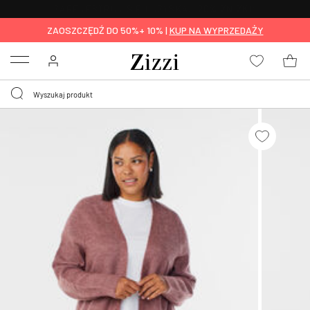
BEZPŁATNA
DOSTAWA OD 59 ZŁ *
ZAOSZCZĘDŹ DO 50%+ 10% |
KUP NA WYPRZEDAŻY
Menu