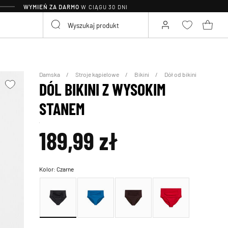
WYMIEŃ ZA DARMO
W CIĄGU 30 DNI
Damska
Stroje kąpielowe
Bikini
Dół od bikini
DÓL BIKINI Z WYSOKIM
STANEM
189,99 zł
Kolor:
Czarne