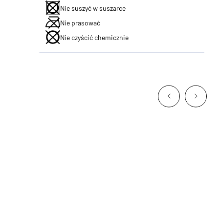
Nie suszyć w suszarce
Nie prasować
Nie czyścić chemicznie