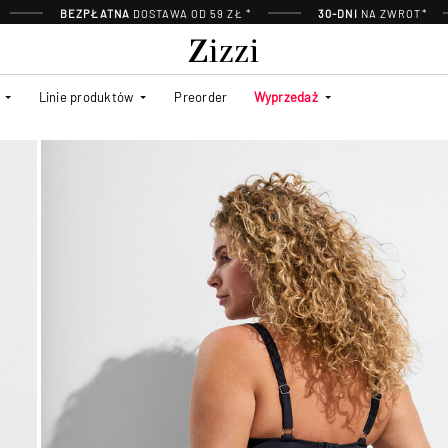
BEZPŁATNA
DOSTAWA OD 59 ZŁ *
30-DNI
NA ZWROT*
Linie produktów
Preorder
Wyprzedaż