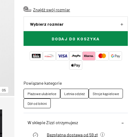
Znajdź swój rozmiar
Wybierz rozmiar
DODAJ DO KOSZYKA
Powiązane kategorie
05
Plażowe ulubieńce
Letnia odzież
Stroje kąpielowe
Dół od bikini
W sklepie Zizzi otrzymujesz
Bezpłatna dostawa od 59 zł